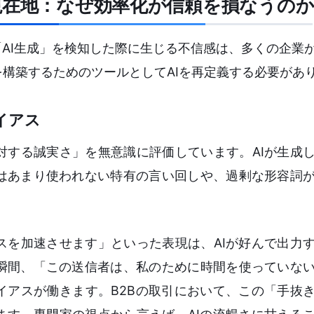
現在地：なぜ効率化が信頼を損なうの
「AI生成」を検知した際に生じる不信感は、多くの企業
構築するためのツールとしてAIを再定義する必要があ
イアス
対する誠実さ」を無意識に評価しています。AIが生成
はあまり使われない特有の言い回しや、過剰な形容詞
スを加速させます」といった表現は、AIが好んで出力
瞬間、「この送信者は、私のために時間を使っていな
イアスが働きます。B2Bの取引において、この「手抜