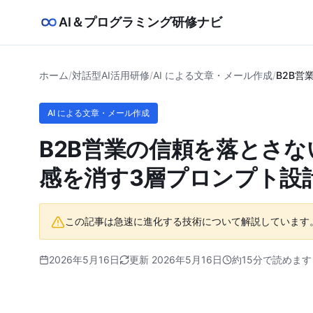
AI＆プログラミング研修ナビ
ホーム
/
対話型AI活用研修
/
AI による文章・メール作成
/
B2B営
AI による文章・メール作成
B2B営業の信頼を落とさな
感を消す3層プロンプト設
この記事は急速に進化する技術について解説しています
2026年5月16日
更新 2026年5月16日
約15分で読めます