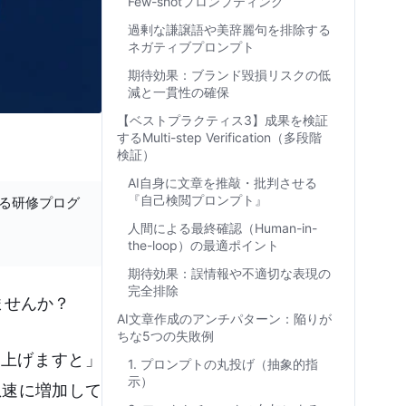
Few-shotプロンプティング
過剰な謙譲語や美辞麗句を排除する
ネガティブプロンプト
期待効果：ブランド毀損リスクの低
減と一貫性の確保
【ベストプラクティス3】成果を検証
するMulti-step Verification（多段階
検証）
AI自身に文章を推敲・批判させる
『自己検閲プロンプト』
する研修プログ
人間による最終確認（Human-in-
the-loop）の最適ポイント
期待効果：誤情報や不適切な表現の
完全排除
ませんか？
AI文章作成のアンチパターン：陥りが
ちな5つの失敗例
上げますと」
1. プロンプトの丸投げ（抽象的指
示）
急速に増加して