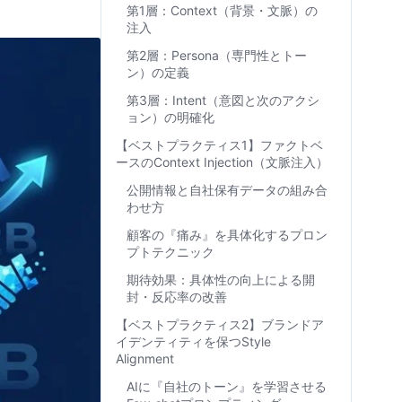
第1層：Context（背景・文脈）の
注入
第2層：Persona（専門性とトー
ン）の定義
第3層：Intent（意図と次のアクシ
ョン）の明確化
【ベストプラクティス1】ファクトベ
ースのContext Injection（文脈注入）
公開情報と自社保有データの組み合
わせ方
顧客の『痛み』を具体化するプロン
プトテクニック
期待効果：具体性の向上による開
封・反応率の改善
【ベストプラクティス2】ブランドア
イデンティティを保つStyle
Alignment
AIに『自社のトーン』を学習させる