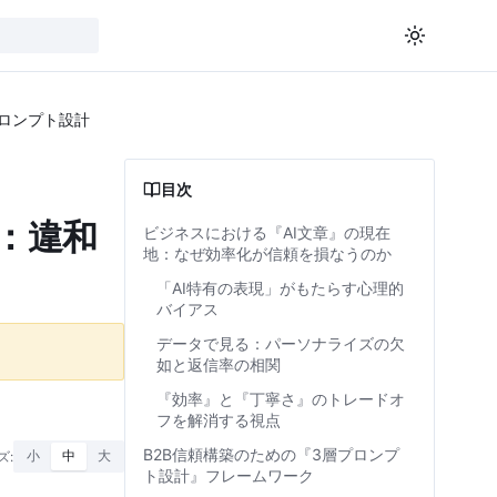
プロンプト設計
目次
：違和
ビジネスにおける『AI文章』の現在
地：なぜ効率化が信頼を損なうのか
「AI特有の表現」がもたらす心理的
バイアス
データで見る：パーソナライズの欠
如と返信率の相関
『効率』と『丁寧さ』のトレードオ
フを解消する視点
B2B信頼構築のための『3層プロンプ
ズ:
小
中
大
ト設計』フレームワーク