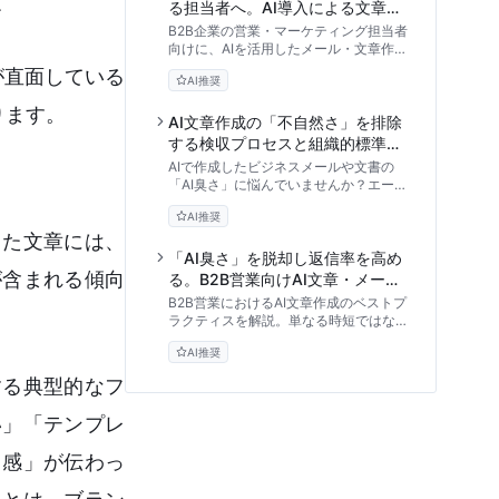
か
る担当者へ。AI導入による文章作
成コストの劇的な変化と実践アプ
B2B企業の営業・マーケティング担当者
ローチ
向けに、AIを活用したメール・文章作成
の効率化アプローチを紐解きます。検証
が直面している
AI推奨
環境での実測データに基づく工数削減の
ROI、ビジネスに特化した選定評価軸、
ります。
そして絶対に避けるべきリスク管理ま
AI文章作成の「不自然さ」を排除
で、現場ですぐに使える実践的なノウハ
する検収プロセスと組織的標準化
ウを網羅しました。
ガイド
AIで作成したビジネスメールや文書の
「AI臭さ」に悩んでいませんか？エージ
ェント開発の知見を応用し、B2Bコミュ
AI推奨
ニケーションにおける品質を担保する3
した文章には、
段階検収フローや実践的プロンプトを解
説します。
「AI臭さ」を脱却し返信率を高め
が含まれる傾向
る。B2B営業向けAI文章・メール
作成の実践アーキテクチャ
B2B営業におけるAI文章作成のベストプ
ラクティスを解説。単なる時短ではな
く、顧客理解を深め返信率を向上させる
AI推奨
ためのプロンプト設計、コンテキスト生
成、多段階ワークフローの構築手法を技
する典型的なフ
術的視点から紐解きます。
い」「テンプレ
き感」が伝わっ