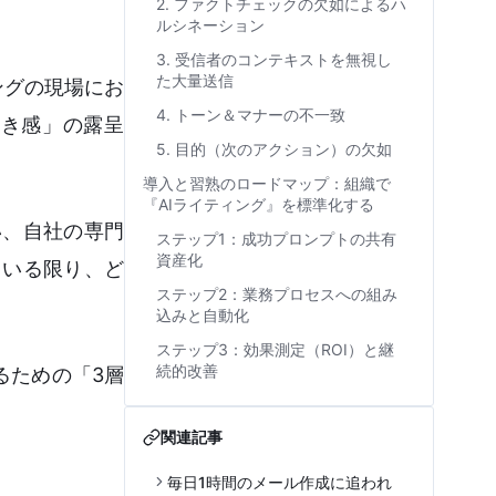
2. ファクトチェックの欠如によるハ
ルシネーション
3. 受信者のコンテキストを無視し
た大量送信
ングの現場にお
4. トーン＆マナーの不一致
き感」の露呈
5. 目的（次のアクション）の欠如
導入と習熟のロードマップ：組織で
『AIライティング』を標準化する
い、自社の専門
ステップ1：成功プロンプトの共有
資産化
ている限り、ど
ステップ2：業務プロセスへの組み
込みと自動化
ステップ3：効果測定（ROI）と継
続的改善
るための「3層
関連記事
毎日1時間のメール作成に追われ