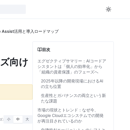
 Assist活用と導入ロードマップ
目次
イズ向け
エグゼクティブサマリー：AIコードア
シスタントは「個人の効率化」から
「組織の資産保護」のフェーズへ
2025年以降の開発現場におけるAI
の立ち位置
生産性とガバナンスの両立という新
たな課題
市場の現状とトレンド：なぜ今、
Google Cloudエコシステムでの開発
ズ:
小
中
大
が再注目されているのか
自律的AIエージェントへのシフトと