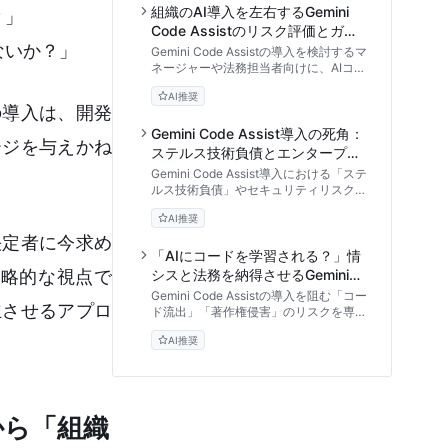
組織のAI導入を左右するGemini
？」
Code Assistのリスク評価とガバ
ないか？」
ナンス構築の実践アプローチ
Gemini Code Assistの導入を検討するマ
ネージャーや法務担当者向けに、AIコー
ド生成に潜む法的・技術的・運用リスク
AI推奨
の評価基準と、Google Cloud環境を活
の導入は、開発
かしたガバナンス構築の実践的アプロー
チを論理的に紐解きます。
Gemini Code Assist導入の死角：
ージを与えかね
ステルス技術負債とエンタープラ
イズAIのリスク管理
Gemini Code Assist導入における「ステ
ルス技術負債」やセキュリティリスク、
ベンダーロックインを経営的視点から分
AI推奨
析。CTOや技術マネージャー向けに、
AIコード生成ツールの持続可能な活用フ
決定者に今求め
レームワークと意思決定のアプローチを
「AIにコードを学習される？」情
解説します。
戦略的な視点で
シスと法務を納得させるGemini
Code Assistリスク管理フレーム
Gemini Code Assistの導入を阻む「コー
両立させるアプロ
ワーク
ド流出」「著作権侵害」のリスクを専門
家が徹底分析。技術・運用・法務の3層
AI推奨
からなる防御策で、厳しいコンプライア
ンス基準をクリアするための実践的ガイ
ドラインを解説します。
から「組織