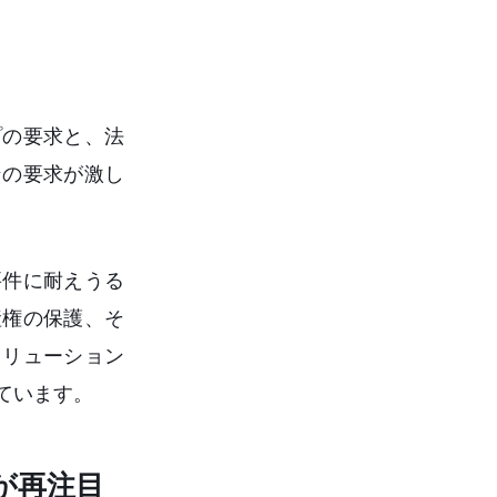
プの要求と、法
ンの要求が激し
要件に耐えうる
産権の保護、そ
ソリューション
っています。
発が再注目