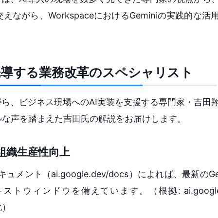
がら、WorkspaceにおけるGeminiの実践的な活
先導する業務改革のスペシャリスト
がら、ビジネス現場へのAI実装を支援する専門家・吉田
ルな声を踏まえた吉田氏の解説をお届けします。
組織生産性向上
ント（ai.google.dev/docs）によれば、最新のGe
ドウを備えています。（根拠: ai.google.dev
化）