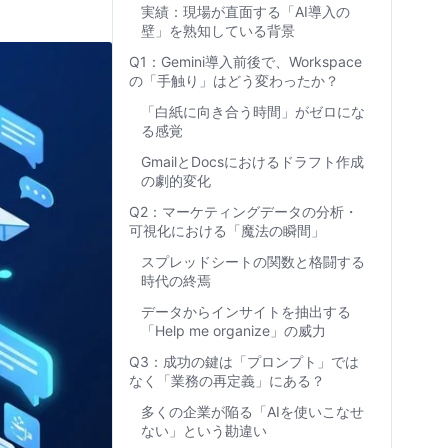
実績：現場が直面する「AI導入の
壁」を熟知している背景
Q1：Gemini導入前後で、Workspace
の「手触り」はどう変わったか？
「白紙に向き合う時間」がゼロにな
る感覚
GmailとDocsにおけるドラフト作成
の劇的変化
Q2：マーケティングデータの分析・
可視化における「魔法の瞬間」
スプレッドシートの関数と格闘する
時代の終焉
データからインサイトを抽出する
「Help me organize」の威力
Q3：成功の鍵は「プロンプト」では
なく「業務の再定義」にある？
多くの企業が陥る「AIを使いこなせ
ない」という勘違い