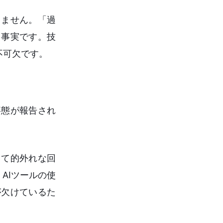
りません。「過
う事実です。技
不可欠です。
事態が報告され
して的外れな回
AIツールの使
が欠けているた