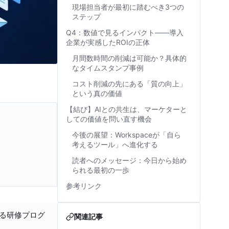
現場担当者が最初に踏むべき3つの
ステップ
Q4：数値で見るインパクト――導入
企業が実感したROIの正体
月間数時間の削減は可能か？具体的
なタイムスタンプ事例
コスト削減の先にある「質の向上」
という真の価値
【結び】AIとの共生は、マーケターと
しての価値を問い直す機会
今後の展望：Workspaceが「自ら
考えるツール」へ進化する
読者へのメッセージ：今日から始め
られる最初の一歩
参考リンク
する研修プログ
関連記事