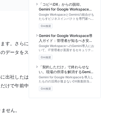
「コピペDX」からの脱却。
Gemini for Google Workspaceが
導く情報統合の未来
Google WorkspaceとGeminiの統合がも
たらすビジネスインパクトを専門家への
インタビューを通じて解説。外部AIの限
AI推奨
界を突破し、社内ドキュメントとシーム
レスに連携する実践的アプローチとセキ
ュリティの優位性に迫ります。
Gemini for Google Workspace導
入ガイド：管理者が知るべき安全
きます。さらに
な構築手順
Google WorkspaceへのGemini導入にお
いて、IT管理者が直面するセキュリティ
トのデータをス
リスクと権限設計の課題を解決します。
AI推奨
既存ポリシーとの競合回避や、安全な段
階的展開の手順を専門家の視点で詳細に
解説します。
「契約しただけ」で終わらせな
い。現場の停滞を解消するGemini
めに出社したは
ワークフロー構築術
Gemini for Google Workspaceを導入し
たものの活用が進まないDX推進担当者
」だけで午前中
へ。既存の業務プロセスを再設計し、
AI推奨
Googleドキュメントやスプレッドシー
トを連携させた「止まらないAIワークフ
ロー」を構築する実践的アプローチを専
門家が解説します。
りません。