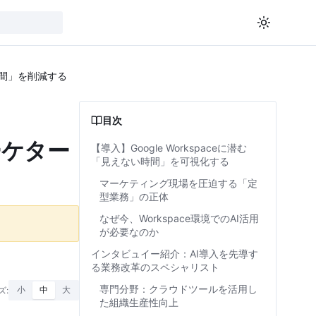
い時間」を削減する
目次
マーケター
【導入】Google Workspaceに潜む
「見えない時間」を可視化する
マーケティング現場を圧迫する「定
型業務」の正体
なぜ今、Workspace環境でのAI活用
が必要なのか
インタビュイー紹介：AI導入を先導す
る業務改革のスペシャリスト
専門分野：クラウドツールを活用し
ズ:
小
中
大
た組織生産性向上