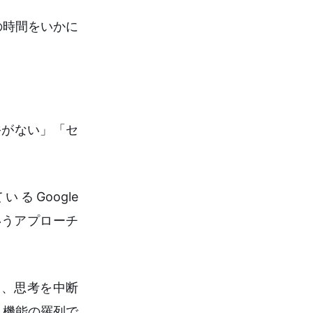
の時間をいかに
裕がない」「セ
Google
というアプローチ
なく、思考を中断
、機能の羅列で