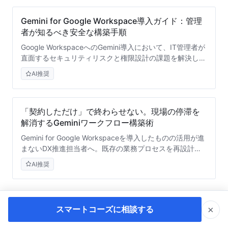
Gemini for Google Workspace導入ガイド：管理
者が知るべき安全な構築手順
Google WorkspaceへのGemini導入において、IT管理者が
直面するセキュリティリスクと権限設計の課題を解決しま
す。既存ポリシーとの競合回避や、安全な段階的展開の手
AI推奨
順を専門家の視点で詳細に解説します。
「契約しただけ」で終わらせない。現場の停滞を
解消するGeminiワークフロー構築術
Gemini for Google Workspaceを導入したものの活用が進
まないDX推進担当者へ。既存の業務プロセスを再設計
し、Googleドキュメントやスプレッドシートを連携させ
AI推奨
た「止まらないAIワークフロー」を構築する実践的アプロ
ーチを専門家が解説します。
×
スマートコーズに相談する