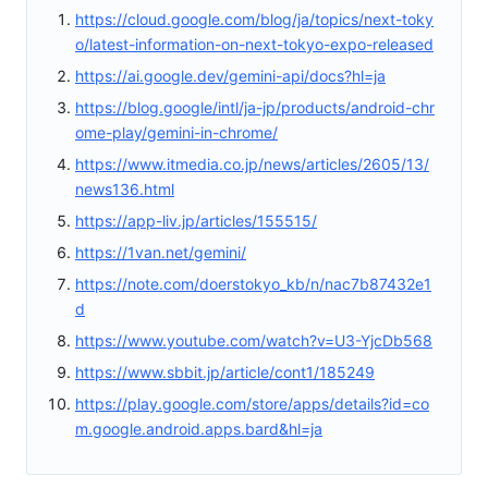
https://cloud.google.com/blog/ja/topics/next-toky
o/latest-information-on-next-tokyo-expo-released
https://ai.google.dev/gemini-api/docs?hl=ja
https://blog.google/intl/ja-jp/products/android-chr
ome-play/gemini-in-chrome/
https://www.itmedia.co.jp/news/articles/2605/13/
news136.html
https://app-liv.jp/articles/155515/
https://1van.net/gemini/
https://note.com/doerstokyo_kb/n/nac7b87432e1
d
https://www.youtube.com/watch?v=U3-YjcDb568
https://www.sbbit.jp/article/cont1/185249
https://play.google.com/store/apps/details?id=co
m.google.android.apps.bard&hl=ja