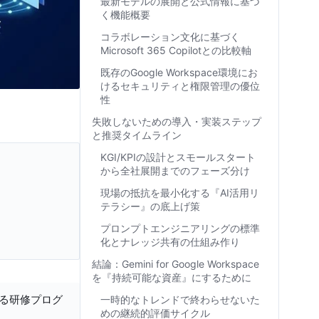
最新モデルの展開と公式情報に基づ
く機能概要
コラボレーション文化に基づく
Microsoft 365 Copilotとの比較軸
既存のGoogle Workspace環境にお
けるセキュリティと権限管理の優位
性
失敗しないための導入・実装ステップ
と推奨タイムライン
KGI/KPIの設計とスモールスタート
から全社展開までのフェーズ分け
現場の抵抗を最小化する『AI活用リ
テラシー』の底上げ策
プロンプトエンジニアリングの標準
化とナレッジ共有の仕組み作り
結論：Gemini for Google Workspace
を『持続可能な資産』にするために
する研修プログ
一時的なトレンドで終わらせないた
めの継続的評価サイクル