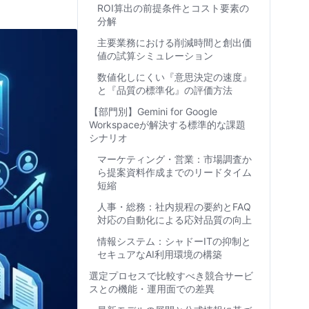
ROI算出の前提条件とコスト要素の
分解
主要業務における削減時間と創出価
値の試算シミュレーション
数値化しにくい『意思決定の速度』
と『品質の標準化』の評価方法
【部門別】Gemini for Google
Workspaceが解決する標準的な課題
シナリオ
マーケティング・営業：市場調査か
ら提案資料作成までのリードタイム
短縮
人事・総務：社内規程の要約とFAQ
対応の自動化による応対品質の向上
情報システム：シャドーITの抑制と
セキュアなAI利用環境の構築
選定プロセスで比較すべき競合サービ
スとの機能・運用面での差異