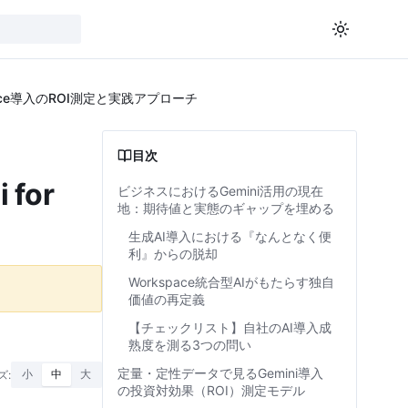
pace導入のROI測定と実践アプローチ
目次
for
ビジネスにおけるGemini活用の現在
地：期待値と実態のギャップを埋める
生成AI導入における『なんとなく便
利』からの脱却
Workspace統合型AIがもたらす独自
価値の再定義
【チェックリスト】自社のAI導入成
熟度を測る3つの問い
定量・定性データで見るGemini導入
ズ:
小
中
大
の投資対効果（ROI）測定モデル