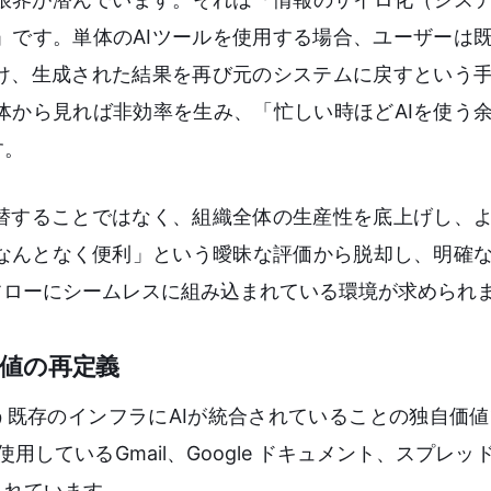
」です。単体のAIツールを使用する場合、ユーザーは
付け、生成された結果を再び元のシステムに戻すという
体から見れば非効率を生み、「忙しい時ほどAIを使う
す。
代替することではなく、組織全体の生産性を底上げし、
なんとなく便利」という曖昧な評価から脱却し、明確
フローにシームレスに組み込まれている環境が求められ
価値の再定義
eという既存のインフラにAIが統合されていることの独自価値で
常的に使用しているGmail、Google ドキュメント、スプレ
まれています。