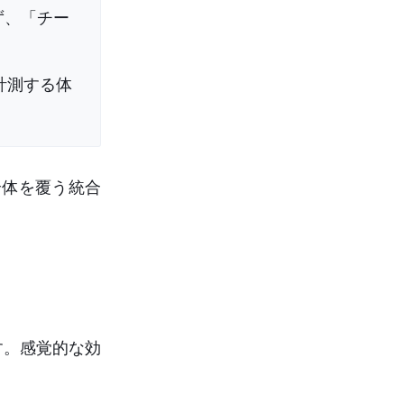
ず、「チー
計測する体
全体を覆う統合
す。感覚的な効