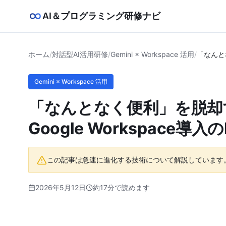
AI＆プログラミング研修ナビ
ホーム
/
対話型AI活用研修
/
Gemini × Workspace 活用
/
「なんとな
Gemini × Workspace 活用
「なんとなく便利」を脱却する
Google Workspace
この記事は急速に進化する技術について解説しています
2026年5月12日
約17分で読めます