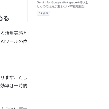
ワークフロー構築術
Gemini for Google Workspaceを導入し
たものの活用が進まないDX推進担当者
へ。既存の業務プロセスを再設計し、
AI推奨
Googleドキュメントやスプレッドシー
める
トを連携させた「止まらないAIワークフ
ロー」を構築する実践的アプローチを専
門家が解説します。
ける活用実態と
AIツールの位
まります。たし
業効率は一時的
テムごとにデー