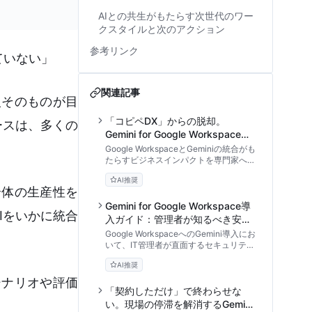
AIとの共生がもたらす次世代のワー
クスタイルと次のアクション
参考リンク
ていない」
関連記事
入そのものが目
「コピペDX」からの脱却。
ースは、多くの
Gemini for Google Workspaceが
導く情報統合の未来
Google WorkspaceとGeminiの統合がも
たらすビジネスインパクトを専門家への
インタビューを通じて解説。外部AIの限
AI推奨
界を突破し、社内ドキュメントとシーム
全体の生産性を
レスに連携する実践的アプローチとセキ
ュリティの優位性に迫ります。
Gemini for Google Workspace導
Iをいかに統合
入ガイド：管理者が知るべき安全
な構築手順
Google WorkspaceへのGemini導入にお
いて、IT管理者が直面するセキュリティ
リスクと権限設計の課題を解決します。
AI推奨
既存ポリシーとの競合回避や、安全な段
階的展開の手順を専門家の視点で詳細に
シナリオや評価
解説します。
「契約しただけ」で終わらせな
い。現場の停滞を解消するGemini