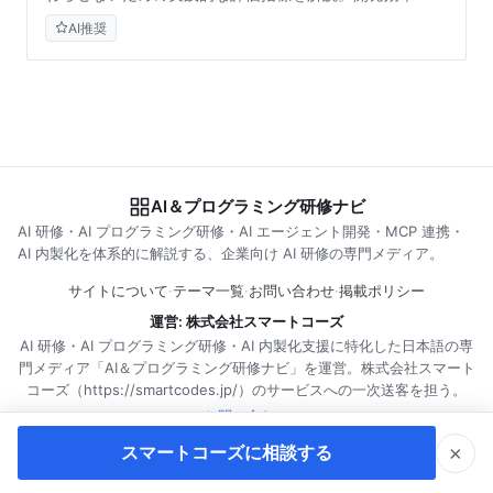
の設計からROI可視化、ベースライン測定の手順まで、経
AI推奨
営層が納得するデータドリブンなマネジメント手法を提供
します。
AI＆プログラミング研修ナビ
AI 研修・AI プログラミング研修・AI エージェント開発・MCP 連携・
AI 内製化を体系的に解説する、企業向け AI 研修の専門メディア。
サイトについて
·
テーマ一覧
·
お問い合わせ
·
掲載ポリシー
運営: 株式会社スマートコーズ
AI 研修・AI プログラミング研修・AI 内製化支援に特化した日本語の専
門メディア「AI＆プログラミング研修ナビ」を運営。株式会社スマート
コーズ（https://smartcodes.jp/）のサービスへの一次送客を担う。
お問い合わせ
×
スマートコーズに相談する
RSS購読