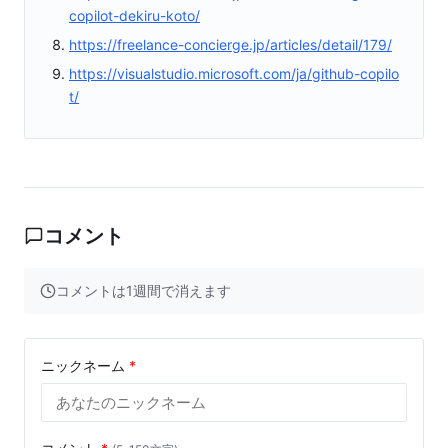
copilot-dekiru-koto/
https://freelance-concierge.jp/articles/detail/179/
https://visualstudio.microsoft.com/ja/github-copilo
t/
コメント
コメントは1週間で消えます
ニックネーム
*