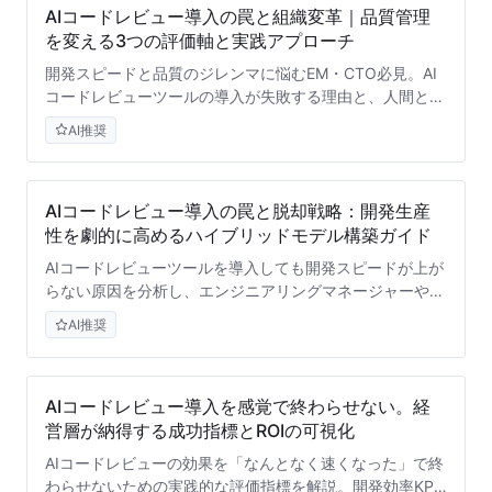
AIコードレビュー導入の罠と組織変革｜品質管理
を変える3つの評価軸と実践アプローチ
開発スピードと品質のジレンマに悩むEM・CTO必見。AI
コードレビューツールの導入が失敗する理由と、人間とAI
が共生する次世代のレビューフローを解説。単なる自動化
AI推奨
を超えた組織的な付加価値を生み出すための戦略的視点を
提供します。
AIコードレビュー導入の罠と脱却戦略：開発生産
性を劇的に高めるハイブリッドモデル構築ガイド
AIコードレビューツールを導入しても開発スピードが上が
らない原因を分析し、エンジニアリングマネージャーや
CTO向けに「AI-Humanハイブリッドレビュー」の3つの
AI推奨
モデルを提案。コード品質管理と開発生産性向上を両立す
るためのKPI設計から組織への浸透戦略まで実践的フレー
ムワークを解説します。
AIコードレビュー導入を感覚で終わらせない。経
営層が納得する成功指標とROIの可視化
AIコードレビューの効果を「なんとなく速くなった」で終
わらせないための実践的な評価指標を解説。開発効率KPI