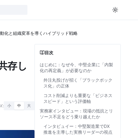
動化と組織変革を導くハイブリッド戦略
目次
共存し
はじめに：なぜ今、中堅企業に「内製
化の再定義」が必要なのか
外注丸投げが招く「ブラックボック
ス化」の正体
コスト削減よりも重要な「ビジネス
スピード」という評価軸
ズ:
小
中
大
実務家インタビュー：現場の抵抗とリ
ソース不足をどう乗り越えたか
インタビュイー：中堅製造業でDX
推進を主導した実務リーダーの視点