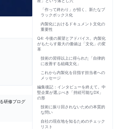
産」という落とし穴
「作って終わり」が招く、新たなブ
ラックボックス化
内製化におけるドキュメント文化の
重要性
Q4: 今後の展望とアドバイス。内製化
がもたらす最大の価値は「文化」の変
革
技術の習得以上に得られた「自律的
に改善する組織文化」
これから内製化を目指す担当者への
メッセージ
編集後記：インタビューを終えて。中
堅企業が選ぶべき「持続可能なDX」
の形
する研修プログ
技術に振り回されないための本質的
な問い
自社の現在地を知るためのチェック
リスト