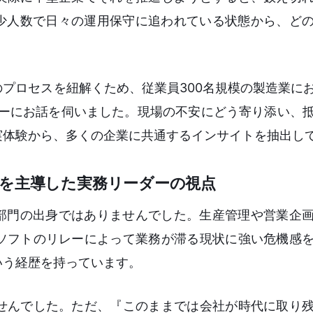
は少人数で日々の運用保守に追われている状態から、ど
プロセスを紐解くため、従業員300名規模の製造業に
ダーにお話を伺いました。現場の不安にどう寄り添い、
実体験から、多くの企業に共通するインサイトを抽出し
進を主導した実務リーダーの視点
T部門の出身ではありませんでした。生産管理や営業企
ソフトのリレーによって業務が滞る現状に強い危機感
いう経歴を持っています。
せんでした。ただ、『このままでは会社が時代に取り