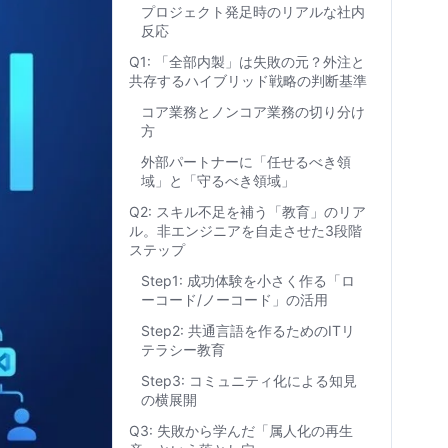
プロジェクト発足時のリアルな社内
反応
Q1: 「全部内製」は失敗の元？外注と
共存するハイブリッド戦略の判断基準
コア業務とノンコア業務の切り分け
方
外部パートナーに「任せるべき領
域」と「守るべき領域」
Q2: スキル不足を補う「教育」のリア
ル。非エンジニアを自走させた3段階
ステップ
Step1: 成功体験を小さく作る「ロ
ーコード/ノーコード」の活用
Step2: 共通言語を作るためのITリ
テラシー教育
Step3: コミュニティ化による知見
の横展開
Q3: 失敗から学んだ「属人化の再生