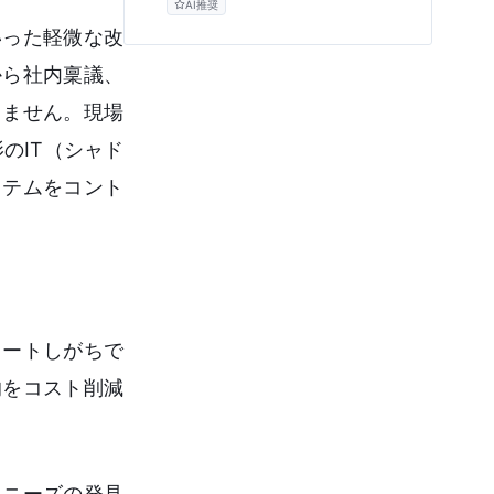
AI推奨
やノーコードを活用してビジネスの主導
権を取り戻すための「IT内製化」の実践
いった軽微な改
アプローチと、よくある3つの誤解を解
説します。
から社内稟議、
りません。現場
のIT（シャド
ステムをコント
タートしがちで
的をコスト削減
客ニーズの発見