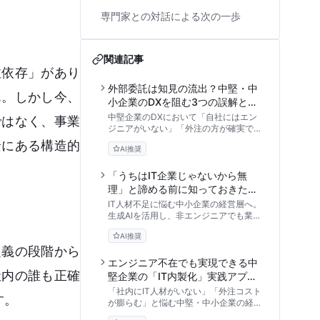
専門家との対話による次の一歩
関連記事
注依存」があり
外部委託は知見の流出？中堅・中
ん。しかし今、
小企業のDXを阻む3つの誤解とAI
内製化の真実
中堅企業のDXにおいて「自社にはエン
ではなく、事業
ジニアがいない」「外注の方が確実で安
い」という思い込みは、将来の競争力を
景にある構造的
AI推奨
奪うリスクです。AI時代における外注依
存の限界と、非IT企業こそ取り組むべき
「AI内製化」の真のメリットを、3つの
「うちはIT企業じゃないから無
誤解を解きほぐしながら論理的に解説し
理」と諦める前に知っておきた
ます。
い、AI時代の非エンジニアによる
IT人材不足に悩む中小企業の経営層へ。
開発内製化の真実
生成AIを活用し、非エンジニアでも業務
効率化や自社開発を実現できる「AI時代
AI推奨
の内製化」の真実と、失敗を避けるため
定義の段階から
の3つのステップを専門家の視点から紐
解きます。
エンジニア不在でも実現できる中
社内の誰も正確
堅企業の「IT内製化」実践アプロ
ーチ：主導権を取り戻す3つのス
「社内にIT人材がいない」「外注コスト
す。
テップ
が膨らむ」と悩む中堅・中小企業の経営
層へ。エンジニア採用に頼らず、生成AI