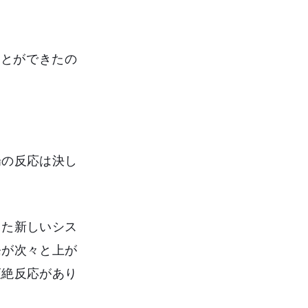
ことができたの
場の反応は決し
また新しいシス
発が次々と上が
拒絶反応があり