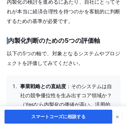
内製化の検討を進めるにあたり、自社にとってそ
れが本当に経済合理性を持つのかを客観的に判断
するための基準が必要です。
内製化判断のための5つの評価軸
以下の5つの軸で、対象となるシステムやプロジ
ェクトを評価してみてください。
事業戦略との直結度
：そのシステムは自
社の競争優位性を生み出すコア領域か？
（Yesなら内製化の価値が高い。汎用的
なバックオフィス業務ならSaaS導入が
×
スマートコーズに相談する
妥当）