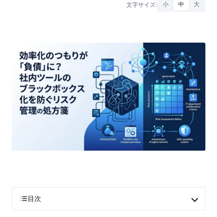
文字サイズ:
小
中
大
目次