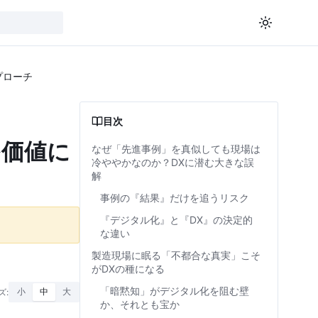
プローチ
目次
を価値に
なぜ「先進事例」を真似しても現場は
冷ややかなのか？DXに潜む大きな誤
解
事例の『結果』だけを追うリスク
『デジタル化』と『DX』の決定的
な違い
製造現場に眠る「不都合な真実」こそ
がDXの種になる
「暗黙知」がデジタル化を阻む壁
ズ:
小
中
大
か、それとも宝か