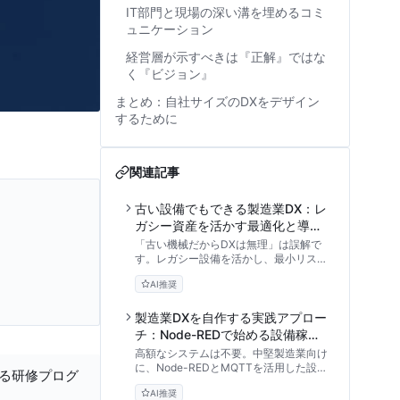
IT部門と現場の深い溝を埋めるコミ
ュニケーション
経営層が示すべきは『正解』ではな
く『ビジョン』
まとめ：自社サイズのDXをデザイン
するために
関連記事
古い設備でもできる製造業DX：レ
ガシー資産を活かす最適化と導入
手順
「古い機械だからDXは無理」は誤解で
す。レガシー設備を活かし、最小リスク
で生産性を最適化する製造現場のDX導
AI推奨
入手順を解説。現場の反発を抑え、確実
な投資対効果（ROI）を生み出す実践的
アプローチを紹介します。
製造業DXを自作する実践アプロー
チ：Node-REDで始める設備稼働
監視の構築手順
高額なシステムは不要。中堅製造業向け
に、Node-REDとMQTTを活用した設備
する研修プログ
稼働監視のDIY構築手順を解説。古い機
AI推奨
械のデジタル化からROI算出、社内稟議