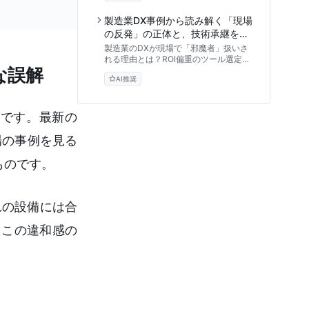
の通し方まで、スモールスタートで成果
を出す実践的ノウハウを提供します。
製造業DX事例から読み解く「現場
の反発」の正体と、技術承継を成
功させる評価基準の転換点
製造業のDXが現場で「邪魔者」扱いさ
れる理由とは？ROI偏重のツール選定か
な誤解
ら脱却し、熟練工の技能をデジタル資産
AI推奨
化するための実践的なアプローチと評価
基準を専門家の視点から解説します。
です。最新の
場の事例を見る
ものです。
れの設備には合
。この違和感の