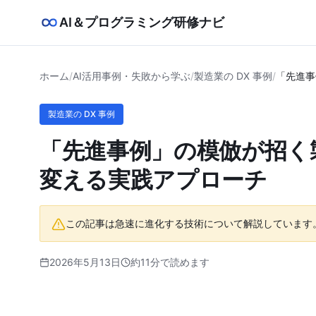
AI＆プログラミング研修ナビ
ホーム
/
AI活用事例・失敗から学ぶ
/
製造業の DX 事例
/
「先進事
製造業の DX 事例
「先進事例」の模倣が招く
変える実践アプローチ
この記事は急速に進化する技術について解説しています
2026年5月13日
約11分で読めます