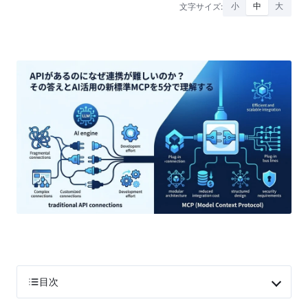
文字サイズ:
小
中
大
目次