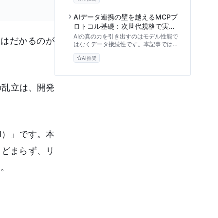
説。情報システム部門やコンプライアン
ス担当者向けに、ガバナンス強化の視点
から標準化のメリットを紐解きます。
AIデータ連携の壁を越えるMCPプ
ロトコル基礎：次世代規格で実現
する安全な社内ツール接続と組織
AIの真の力を引き出すのはモデル性能で
ちはだかるのが
準備
はなくデータ接続性です。本記事では社
内データとAIを安全に繋ぐ次世代規格
AI推奨
『MCP（Model Context Protocol）』
の仕組みとビジネス価値を解説。マネジ
メント層向けに、導入前のチェックリス
トから組織準備まで、セキュアなツール
の乱立は、開発
連携を実現する実践的アプローチを提供
します。
ol）」です。本
とどまらず、リ
う。