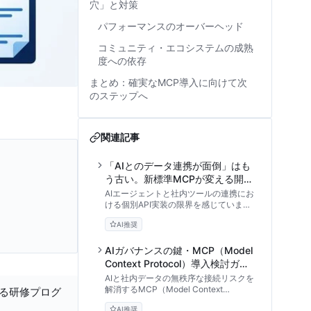
穴」と対策
パフォーマンスのオーバーヘッド
コミュニティ・エコシステムの成熟
度への依存
まとめ：確実なMCP導入に向けて次
のステップへ
関連記事
「AIとのデータ連携が面倒」はも
う古い。新標準MCPが変える開発
の常識と投資対効果
AIエージェントと社内ツールの連携にお
ける個別API実装の限界を感じていませ
んか？本記事では、新標準プロトコル
AI推奨
「MCP」の仕組みから、開発工数削減
とROI向上の論理的証明、導入のベスト
プラクティスまでを専門家視点で徹底解
AIガバナンスの鍵・MCP（Model
説します。
Context Protocol）導入検討ガイ
ド：シャドーAIを防ぐ標準化の仕
AIと社内データの無秩序な接続リスクを
組み
解消するMCP（Model Context
する研修プログ
Protocol）の基礎と導入ステップを解
AI推奨