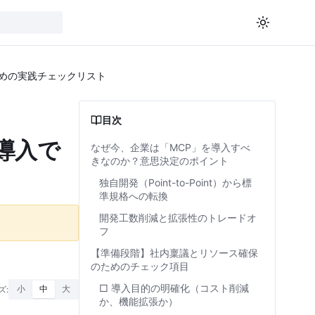
ための実践チェックリスト
目次
導入で
なぜ今、企業は「MCP」を導入すべ
きなのか？意思決定のポイント
独自開発（Point-to-Point）から標
準規格への転換
開発工数削減と拡張性のトレードオ
フ
【準備段階】社内稟議とリソース確保
のためのチェック項目
□ 導入目的の明確化（コスト削減
ズ:
小
中
大
か、機能拡張か）