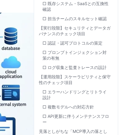
□ 既存システム・SaaSとの互換性
確認
□ 担当チームのスキルセット確認
【実行段階】セキュリティとデータガ
バナンスのチェック項目
□ 認証・認可プロトコルの策定
□ プロンプトインジェクション対
策の有無
□ ログ収集と監査トレースの設計
【運用段階】スケーラビリティと保守
性のチェック項目
□ エラーハンドリングとリトライ
設計
□ 複数モデルへの対応方針
□ API更新に伴うメンテナンスフロ
ー
見落としがちな「MCP導入の落とし