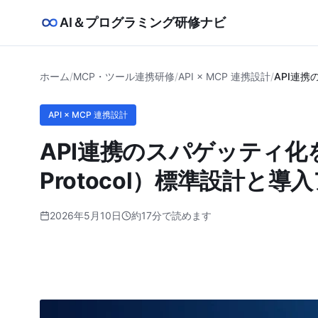
AI＆プログラミング研修ナビ
ホーム
/
MCP・ツール連携研修
/
API × MCP 連携設計
/
API連携
API × MCP 連携設計
API連携のスパゲッティ化を防
Protocol）標準設計と導
2026年5月10日
約17分で読めます