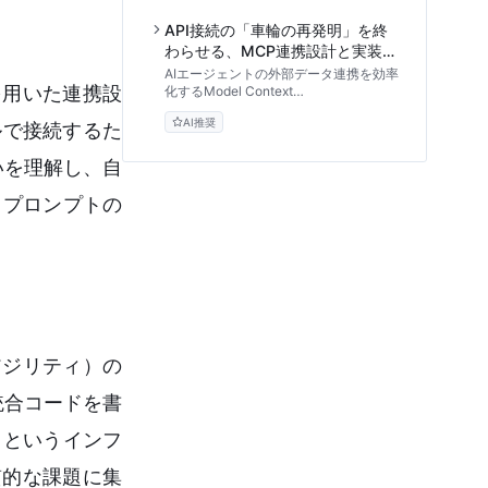
ステップ、セキュリティ設計、導入判断
フレームワークまで、技術リーダー向け
API接続の「車輪の再発明」を終
に体系的に解説します。
わらせる、MCP連携設計と実装の
標準アプローチ
AIエージェントの外部データ連携を効率
」を用いた連携設
化するModel Context
Protocol（MCP）の設計手法を解説。
AI推奨
既存APIを再利用可能な形で標準化し、
ルで接続するた
開発の負債を解消するための実践的なス
テップとベストプラクティスを提供しま
いを理解し、自
す。
、プロンプトの
アジリティ）の
統合コードを書
」というインフ
質的な課題に集