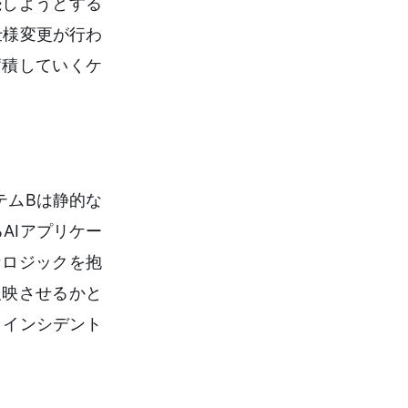
続しようとする
仕様変更が行わ
蓄積していくケ
テムBは静的な
AIアプリケー
なロジックを抱
反映させるかと
ィインシデント