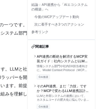
結論：API連携から「AIエコシステム
の構築」へ
今後のMCPアップデート動向
の一つです。
次に着手すべき3つのアクション
参考リンク
報システム部門
関連記事
API連携の断絶を解消するMCP実
装ガイド：社内システムとLLMを
つなぐ設計手法
情報システム部門や社内DX担当者向け
す。LLMと社
に、Model Context Protocol（MCP）
を用いて既存の社内REST APIをLLMと
Iラッパーを開
AI推奨
安全に連携する設計手法を解説。
Node.jsでの実装手順、JSON Schema
ています。前提
の定義、セキュリティ対策まで、実務で
そのAPI連携、まだ「力技」です
使えるハンズオンチュートリアルです。
か？MCPで変わるLLM連携設計と
の仕組みを理解し
実践アプローチ
LLMと外部システムの連携において、
カスタムコードの肥大化に悩んでいませ
んか？Anthropicが提唱する標準規格
AI推奨
「MCP」のアーキテクチャから、実装