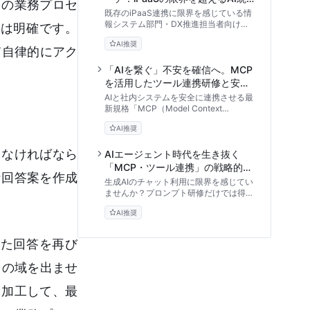
々の業務プロセ
合と導入判断基準
既存のiPaaS連携に限界を感じている情
報システム部門・DX推進担当者向け
は明確です。
に、新標準「MCP（Model Context
AI推奨
Protocol）」の理論的背景、DIYでの実
て自律的にアク
装難易度、商用運用におけるセキュリテ
ィリスクを徹底解説。組織への導入判断
「AIを繋ぐ」不安を確信へ。MCP
基準と内製研修のROI算出ロジックを提
を活用したツール連携研修と安全
供します。
な業務自動化の実践アプローチ
AIと社内システムを安全に連携させる最
新規格「MCP（Model Context
Protocol）」。セキュリティ不安を解消
AI推奨
し、業務自動化を加速させるための実装
ステップと、現場が自走できる研修選定
さなければなら
の評価基準を専門家視点で徹底解説しま
AIエージェント時代を生き抜く
す。
「MCP・ツール連携」の戦略的理
な回答案を作成
解と学習ロードマップ
生成AIのチャット利用に限界を感じてい
ませんか？プロンプト研修だけでは得ら
れない、AIを社内ツールと連携させる
AI推奨
「標準規格（MCP）」の重要性と、ビ
ジネスリーダーに求められるアーキテク
チャ思考を解説します。
れた回答を再び
」の域を出ませ
・加工して、最