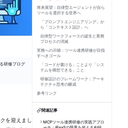
将来展望：自律型エージェントが自ら
ツールを選択する世界へ
「プロンプトエンジニアリング」か
ら「コンテキスト設計」へ
自律型ワークフォースの誕生と業務
プロセスの消滅
実務への示唆：ツール連携研修が目指
すべきゴール
する研修プログ
「コードが書ける」ことより「シス
テムを構想できる」こと
研修設計のフレームワーク：アーキ
テクチャ思考の醸成
参考リンク
関連記事
ークを迎えまし
MCPツール連携研修の実践アプロ
ーチ：iPaaSの限界を超えるAI統