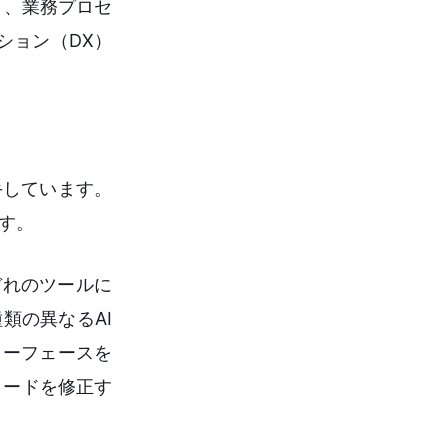
く、業務プロセ
ション（DX）
手しています。
す。
れぞれのツールに
類の異なるAI
ターフェースを
コードを修正す