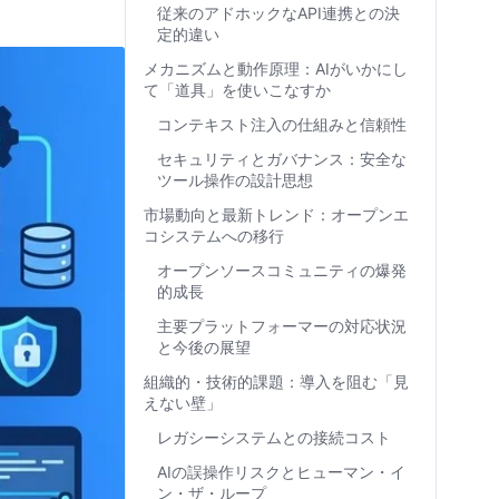
従来のアドホックなAPI連携との決
定的違い
メカニズムと動作原理：AIがいかにし
て「道具」を使いこなすか
コンテキスト注入の仕組みと信頼性
セキュリティとガバナンス：安全な
ツール操作の設計思想
市場動向と最新トレンド：オープンエ
コシステムへの移行
オープンソースコミュニティの爆発
的成長
主要プラットフォーマーの対応状況
と今後の展望
組織的・技術的課題：導入を阻む「見
えない壁」
レガシーシステムとの接続コスト
AIの誤操作リスクとヒューマン・イ
ン・ザ・ループ