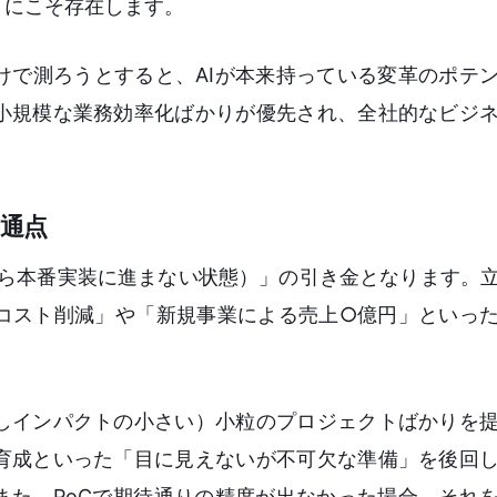
）にこそ存在します。
けで測ろうとすると、AIが本来持っている変革のポテ
小規模な業務効率化ばかりが優先され、全社的なビジ
共通点
Cから本番実装に進まない状態）」の引き金となります。
円のコスト削減」や「新規事業による売上○億円」といっ
しインパクトの小さい）小粒のプロジェクトばかりを
育成といった「目に見えないが不可欠な準備」を後回
また、PoCで期待通りの精度が出なかった場合、それ