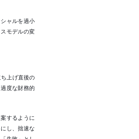
ンシャルを過小
ネスモデルの変
立ち上げ直後の
た過度な財務的
提案するように
しにし、拙速な
を「失敗」とし