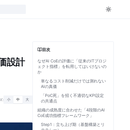
目次
価設計
なぜAI CoEの評価に「従来のITプロジ
ェクト指標」を転用してはいけないの
か
単なるコスト削減だけでは測れない
AIの真価
「PoC死」を招く不適切なKPI設定
ズ:
小
中
大
の共通点
組織の成熟度に合わせた「4段階のAI
CoE成功指標フレームワーク」
Step1：立ち上げ期（基盤構築とリ
テラシー）