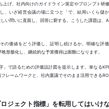
を立ち上げ、社内向けのガイドライン策定やプロンプト研
かし、いざ経営会議の場に立つと「で、結局いくら儲
厳しい問いに直面し、回答に窮する。こうした課題は、A
てその価値をどう評価し、証明し続けるか。明確な評
、早晩形骸化し、継続的な予算獲得は困難になります。
字」で語るための評価設計図を提示します。単なるKP
フレームワークと、社内稟議でそのまま活用できるRO
ITプロジェクト指標」を転用してはいけ