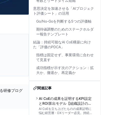
有数とリードタイム短縮
意思決定を加速させる「AIプロジェク
ト評価シート」の活用
Go/No-Goを判断する5つの評価軸
期待値調整のためのステークホルダ
ー報告テンプレート
結論：持続可能なAI CoE構築に向け
た「評価のPDCA」
指標は固定せず、事業環境に合わせ
て見直す
成功指標が示す次のアクション：拡
大か、撤退か、再定義か
関連記事
する研修プログ
AI CoEの成果を証明するKPI設定
とROI算出モデル【組織設計の実
践アプローチ】
AI CoEを立ち上げたものの成果証明に
悩む経営層・DXリーダー必見。持続可