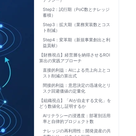
Step2：試行期（PoC数とナレッジ
蓄積）
Step3：拡大期（業務実装数とコス
ト削減）
Step4：変革期（新規事業創出と利
益貢献）
【財務視点】経営層を納得させるROI
算出の実践アプローチ
直接的利益：AIによる売上向上とコ
スト削減の算出式
間接的利益：意思決定の迅速化とリ
スク回避価値の定量化
【組織視点】「AIが自走する文化」を
どう数値化し証明するか
AIリテラシーの浸透度：部署別活用
率と自律的プロジェクト数
ナレッジの再利用性：開発資産の共