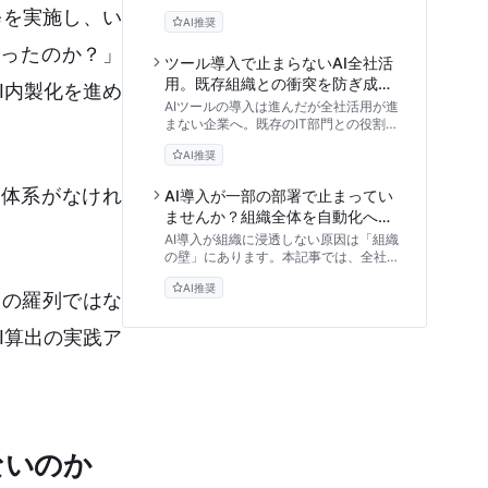
能な組織設計に不可欠な4つのKPIポー
修を実施し、い
AI推奨
トフォリオと、次年度予算を勝ち取るた
めの実践的なROI算出モデルを専門家の
かったのか？」
視点から解説します。
ツール導入で止まらないAI全社活
用。既存組織との衝突を防ぎ成果
I内製化を進め
を最大化する推進体制の作り方
AIツールの導入は進んだが全社活用が進
まない企業へ。既存のIT部門との役割重
複を防ぎ、現場を巻き込むAI CoE（推
AI推奨
進組織）の設計方法を、180日ロードマ
ップとともに専門家視点で徹底解説しま
価体系がなけれ
す。
AI導入が一部の部署で止まってい
ませんか？組織全体を自動化へ導
くAI CoE構築術
AI導入が組織に浸透しない原因は「組織
の壁」にあります。本記事では、全社的
な業務自動化を牽引する司令塔「AI
AI推奨
CoE」の4つの組織モデル、業務選定フ
Iの羅列ではな
レームワーク、ガバナンス設計まで、実
践的な構築手順を専門家の視点から解説
I算出の実践ア
します。
ないのか