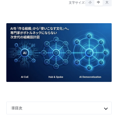
文字サイズ:
小
中
大
目次