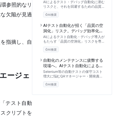
債の正体と品質ガバナンスの再設
AIによるテスト・デバッグ自動化に潜む
循環参照的なリ
計
リスクと、それを回避するための品質ガ
バナンス手法を解説。QA組織が直面す
大な欠陥が見過
AI推奨
る課題から、Human-in-the-loopの再
設計、ツール選定のフレームワークま
で、開発現場の品質管理責任者必見のイ
AIテスト自動化が招く「品質の空
ンサイトを提供します。
洞化」リスク。デバッグ効率化の
裏に潜む脆弱性と新しい品質保証
AIによるテスト自動化・デバッグ導入が
題を指摘し、自
の真髄
もたらす「品質の空洞化」リスクを専門
的視点から分析。カバレッジ向上の裏に
AI推奨
潜む脆弱性、エッジケースの見落としを
防ぐリスク・インパクト・マトリクス、
そして実践的な評価ハーネスの設計手法
自動化のメンテナンスに疲弊する
を解説します。
現場へ。AIテスト自動化による保
守地獄からの脱却と新しいQA戦略
Selenium等の自動テストの保守コスト
Iエージェ
の構築
増大に悩むQAマネージャー・開発責任
者必見。AIの自己修復機能や自律型テス
AI推奨
トがもたらす品質保証のパラダイムシフ
トと、ROIを最大化する実践的な導入戦
略を専門家が解説します。
で「テスト自動
てスクリプトを