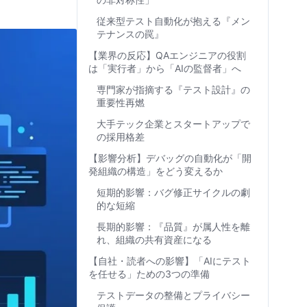
従来型テスト自動化が抱える『メン
テナンスの罠』
【業界の反応】QAエンジニアの役割
は「実行者」から「AIの監督者」へ
専門家が指摘する『テスト設計』の
重要性再燃
大手テック企業とスタートアップで
の採用格差
【影響分析】デバッグの自動化が「開
発組織の構造」をどう変えるか
短期的影響：バグ修正サイクルの劇
的な短縮
長期的影響：『品質』が属人性を離
れ、組織の共有資産になる
【自社・読者への影響】「AIにテスト
を任せる」ための3つの準備
テストデータの整備とプライバシー