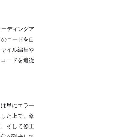
コーディングア
トのコードを自
チファイル編集や
トコードを追従
らは単にエラー
定した上で、修
知、そして修正
時代が到来して