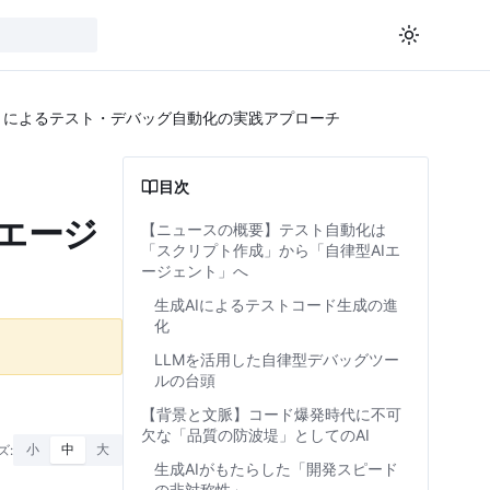
ントによるテスト・デバッグ自動化の実践アプローチ
目次
Iエージ
【ニュースの概要】テスト自動化は
「スクリプト作成」から「自律型AIエ
ージェント」へ
生成AIによるテストコード生成の進
化
LLMを活用した自律型デバッグツー
ルの台頭
【背景と文脈】コード爆発時代に不可
欠な「品質の防波堤」としてのAI
ズ:
小
中
大
生成AIがもたらした「開発スピード
の非対称性」