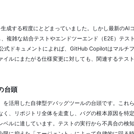
を生成する程度にとどまっていました。しかし最新のAI
、複雑な結合テストやエンドツーエンド（E2E）テス
式ドキュメントによれば、GitHub Copilotはマル
ァイルにまたがる仕様変更に対しても、関連するテス
の台頭
M）を活用した自律型デバッグツールの台頭です。これ
なく、リポジトリ全体を走査し、バグの根本原因を特
レベルに達しています。テストの実行から不具合の検
小限に抑えた「エージェント」によって自律的に回る