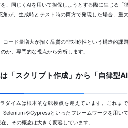
質を、同じくAIを用いて担保しようとする際に生じる「
や死角が、生成時とテスト時の両方で発現した場合、重
、コード量増大が招く品質の非対称性という構造的課
るのか、専門的な視点から分析します。
は「スクリプト作成」から「自律型A
パラダイムは根本的な転換点を迎えています。これま
leniumやCypressといったフレームワークを用い
現在、その概念は大きく変容しています。