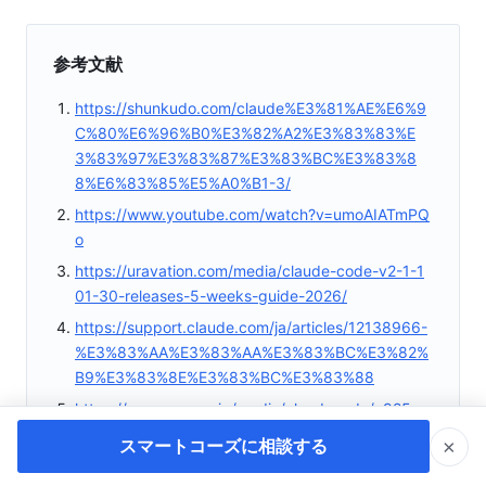
参考文献
https://shunkudo.com/claude%E3%81%AE%E6%9
C%80%E6%96%B0%E3%82%A2%E3%83%83%E
3%83%97%E3%83%87%E3%83%BC%E3%83%8
8%E6%83%85%E5%A0%B1-3/
https://www.youtube.com/watch?v=umoAIATmPQ
o
https://uravation.com/media/claude-code-v2-1-1
01-30-releases-5-weeks-guide-2026/
https://support.claude.com/ja/articles/12138966-
%E3%83%AA%E3%83%AA%E3%83%BC%E3%82%
B9%E3%83%8E%E3%83%BC%E3%83%88
https://www.qes.co.jp/media/claudecode/a925
https://blog.serverworks.co.jp/claude-code-deskt
×
スマートコーズに相談する
op-redesign-2026