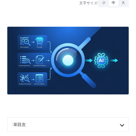
文字サイズ:
小
中
大
目次