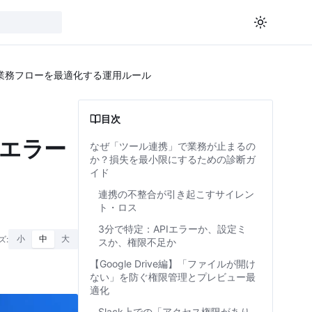
防ぎ業務フローを最適化する運用ルール
目次
限エラー
なぜ「ツール連携」で業務が止まるの
か？損失を最小限にするための診断ガ
イド
連携の不整合が引き起こすサイレン
ト・ロス
3分で特定：APIエラーか、設定ミ
ズ:
小
中
大
スか、権限不足か
【Google Drive編】「ファイルが開け
ない」を防ぐ権限管理とプレビュー最
適化
Slack上での「アクセス権限があり