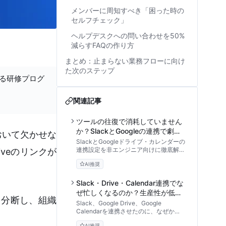
メンバーに周知すべき「困った時の
セルフチェック」
ヘルプデスクへの問い合わせを50%
減らすFAQの作り方
まとめ：止まらない業務フローに向け
た次のステップ
する研修プログ
関連記事
ツールの往復で消耗していません
か？SlackとGoogleの連携で劇的
スにおいて欠かせな
に変わる業務効率化のセットアッ
SlackとGoogleドライブ・カレンダーの
プ手順
連携設定を非エンジニア向けに徹底解
iveのリンクが
説。権限付与の自動化や会議リマインド
AI推奨
など、ツールの往復による無駄な時間を
削減し、チームの生産性を劇的に高める
具体的な手順とトラブルシューティング
Slack・Drive・Calendar連携でな
を紹介します。
ぜ忙しくなるのか？生産性が低下
を分断し、組織
する失敗事例とガバナンスの真実
Slack、Google Drive、Google
Calendarを連携させたのに、なぜか以
前より忙しくなったと感じていません
AI推奨