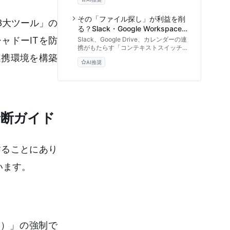
か？通知過多やカレンダーの共有地崩壊
など、ツール連携が引き起こす生産性低
下のメカニズムを専門家の視点から徹底
その「ファイル探し」が利益を削
「3大ツール」の
解剖。明日から実践できる「人間中心」
る？Slack・Google Workspace
のSaaSガバナンスと運用ルールを解説
連携の投資対効果と導入リスク
ャドーITを防
Slack、Google Drive、カレンダーの連
します。
携がもたらす「コンテキストスイッチ」
削減のメリットと、通知ノイズ・セキュ
連携環境を構築
AI推奨
リティのリスクを専門家の視点で徹底比
較。組織のROIを最大化するツール運用
のアプローチを解説します。
診断ガイド
することにあり
います。
）」の強制で