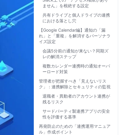
ません」を根絶する設定
共有ドライブと個人ドライブの連携
における落とし穴
【Google Calendar編】通知の「漏
れ」と「重複」を解消するパーソナラ
イズ設定
会議5分前の通知が来ない？同期ズ
レの解消ステップ
複数カレンダー連携時の通知オーバ
ーロード対策
管理者が把握すべき「見えないリス
ク」：連携解除とセキュリティの監視
退職者・異動者のアカウント連携が
残るリスク
サードパーティ製連携アプリの安全
性を評価する基準
再発防止のための「連携運用マニュア
ル」作成ポイント