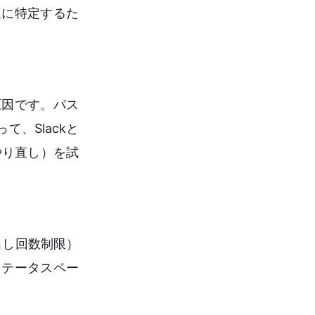
速に特定するた
原因です。パス
、Slackと
やり直し）を試
出し回数制限）
ステータスペー