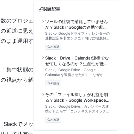
関連記事
複数のプロジェ
ツールの往復で消耗していません
か？SlackとGoogleの連携で劇的
への近道に思え
に変わる業務効率化のセットアッ
SlackとGoogleドライブ・カレンダーの
プ手順
連携設定を非エンジニア向けに徹底解
定のまま運用す
説。権限付与の自動化や会議リマインド
AI推奨
など、ツールの往復による無駄な時間を
削減し、チームの生産性を劇的に高める
具体的な手順とトラブルシューティング
Slack・Drive・Calendar連携でな
を紹介します。
ぜ忙しくなるのか？生産性が低下
と「集中状態の
する失敗事例とガバナンスの真実
Slack、Google Drive、Google
Calendarを連携させたのに、なぜか以
家の視点から解
前より忙しくなったと感じていません
AI推奨
か？通知過多やカレンダーの共有地崩壊
など、ツール連携が引き起こす生産性低
下のメカニズムを専門家の視点から徹底
その「ファイル探し」が利益を削
解剖。明日から実践できる「人間中心」
る？Slack・Google Workspace
のSaaSガバナンスと運用ルールを解説
連携の投資対効果と導入リスク
Slack、Google Drive、カレンダーの連
します。
携がもたらす「コンテキストスイッチ」
削減のメリットと、通知ノイズ・セキュ
AI推奨
リティのリスクを専門家の視点で徹底比
lackでメッ
較。組織のROIを最大化するツール運用
のアプローチを解説します。