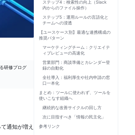
ステップ4：検索性の向上（Slack
内からのファイル操作）
ステップ5：運用ルールの言語化と
チームへの浸透
【ユースケース別】最適な連携構成の
推奨パターン
マーケティングチーム：クリエイテ
ィブレビューの高速化
営業部門：商談準備とカレンダー登
する研修プログ
録の自動化
全社導入：福利厚生や社内申請の窓
口一本化
まとめ：ツールに使われず、ツールを
使いこなす組織へ
継続的な改善サイクルの回し方
次に目指すべき「情報の民主化」
えって通知が増え
参考リンク