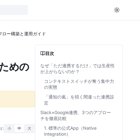
クフロー構築と運用ガイド
目次
すための
なぜ「ただ連携するだけ」では生産性
が上がらないのか？
コンテキストスイッチが奪う集中力
の実態
「通知の嵐」を招く間違った連携設
定
Slack×Google連携、3つのアプロー
チを徹底比較
1. 標準の公式App（Native
ズ:
小
中
大
Integration）