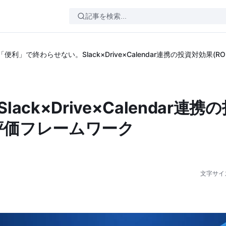
「便利」で終わらせない。Slack×Drive×Calendar連携の投資対効果
k×Drive×Calendar連携
量評価フレームワーク
文字サイ