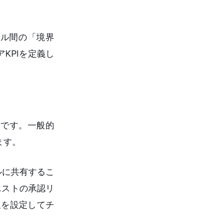
ル間の「境界
KPIを定義し
稀です。一般的
ます。
ネルに共有するこ
エストの承認リ
限を設定してチ