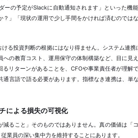
ーの予定がSlackに自動通知されます」といった機
か？」「現状の運用で少し手間をかければ済むのでは
ける投資判断の根拠にはなり得ません。システム連携に
員への教育コスト、運用保守の体制構築など、目に見
回るリターンがあることを、CFOや事業責任者が理解
共通言語で語る必要があります。指標なき連携は、単な
。
チによる損失の可視化
が減ること」そのものではありません。真の価値は「
、従業員の深い集中力を維持することにあります。