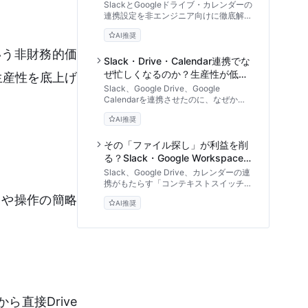
に変わる業務効率化のセットアッ
SlackとGoogleドライブ・カレンダーの
プ手順
連携設定を非エンジニア向けに徹底解
説。権限付与の自動化や会議リマインド
AI推奨
など、ツールの往復による無駄な時間を
削減し、チームの生産性を劇的に高める
いう非財務的価
具体的な手順とトラブルシューティング
Slack・Drive・Calendar連携でな
を紹介します。
ぜ忙しくなるのか？生産性が低下
生産性を底上げ
する失敗事例とガバナンスの真実
Slack、Google Drive、Google
Calendarを連携させたのに、なぜか以
前より忙しくなったと感じていません
AI推奨
か？通知過多やカレンダーの共有地崩壊
など、ツール連携が引き起こす生産性低
下のメカニズムを専門家の視点から徹底
その「ファイル探し」が利益を削
解剖。明日から実践できる「人間中心」
る？Slack・Google Workspace
のSaaSガバナンスと運用ルールを解説
連携の投資対効果と導入リスク
Slack、Google Drive、カレンダーの連
します。
携がもたらす「コンテキストスイッチ」
削減のメリットと、通知ノイズ・セキュ
さや操作の簡略
AI推奨
リティのリスクを専門家の視点で徹底比
較。組織のROIを最大化するツール運用
のアプローチを解説します。
直接Drive