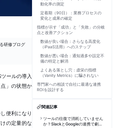
動化率の測定
定着期（90日）：業務プロセスの
変化と成果の確定
指標が示す「成功」と「失敗」の分岐
点と改善アクション
数値が良い場合：さらなる高度化
する研修プログ
（iPaaS活用）へのステップ
数値が悪い場合：通知過多や設定不
備の特定と解消
よくある落とし穴：虚栄の指標
（Vanity Metrics）に騙されない
aaSツールの導入
専門家への相談で自社に最適な連携
「点」の状態か
ROIを設計する
関連記事
少し便利になり
ツールの往復で消耗していません
だけの定量的な
か？SlackとGoogleの連携で劇的