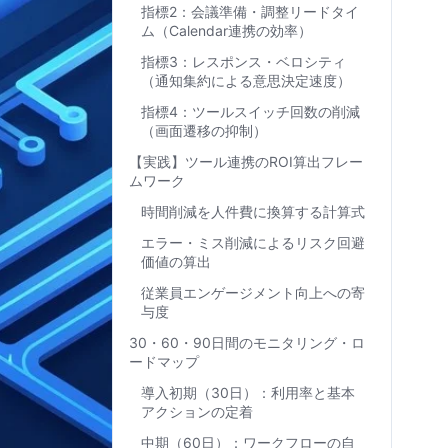
指標2：会議準備・調整リードタイ
ム（Calendar連携の効率）
指標3：レスポンス・ベロシティ
（通知集約による意思決定速度）
指標4：ツールスイッチ回数の削減
（画面遷移の抑制）
【実践】ツール連携のROI算出フレー
ムワーク
時間削減を人件費に換算する計算式
エラー・ミス削減によるリスク回避
価値の算出
従業員エンゲージメント向上への寄
与度
30・60・90日間のモニタリング・ロ
ードマップ
導入初期（30日）：利用率と基本
アクションの定着
中期（60日）：ワークフローの自