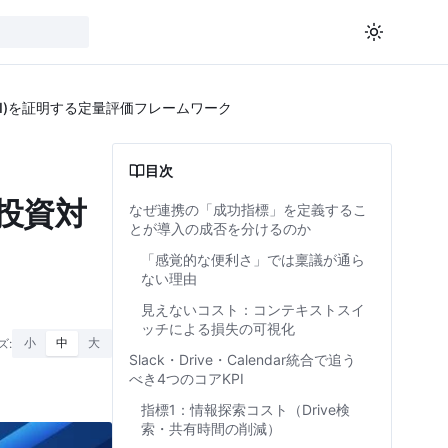
(ROI)を証明する定量評価フレームワーク
目次
の投資対
なぜ連携の「成功指標」を定義するこ
とが導入の成否を分けるのか
「感覚的な便利さ」では稟議が通ら
ない理由
見えないコスト：コンテキストスイ
ッチによる損失の可視化
ズ:
小
中
大
Slack・Drive・Calendar統合で追う
べき4つのコアKPI
指標1：情報探索コスト（Drive検
索・共有時間の削減）