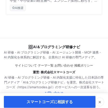
中堅・中小企業の経営層へ。エンジニア採用に頼らず、生
成AIやノーコードを活用してビジネスの主導権を取り戻す
AI推奨
ための「IT内製化」の実践アプローチと、よくある3つの
誤解を解説します。
AI＆プログラミング研修ナビ
AI 研修・AI プログラミング研修・AI エージェント開発・MCP 連携・
AI 内製化を体系的に解説する、企業向け AI 研修の専門メディア。
サイトについて
·
テーマ一覧
·
お問い合わせ
·
掲載ポリシー
運営: 株式会社スマートコーズ
AI 研修・AI プログラミング研修・AI 内製化支援に特化した日本語の専
門メディア「AI＆プログラミング研修ナビ」を運営。株式会社スマート
コーズ（https://smartcodes.jp/）のサービスへの一次送客を担う。
お問い合わせ
RSS購読
×
スマートコーズに相談する