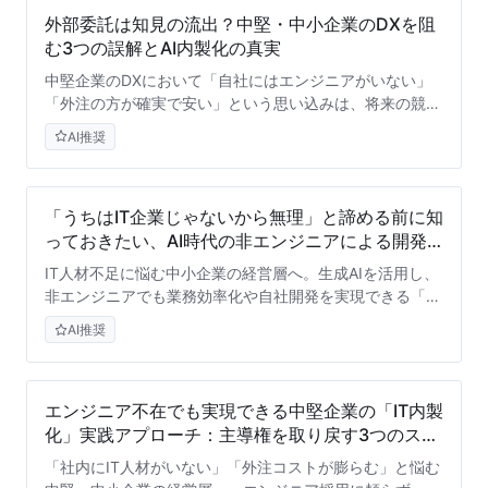
外部委託は知見の流出？中堅・中小企業のDXを阻
む3つの誤解とAI内製化の真実
中堅企業のDXにおいて「自社にはエンジニアがいない」
「外注の方が確実で安い」という思い込みは、将来の競争
力を奪うリスクです。AI時代における外注依存の限界と、
AI推奨
非IT企業こそ取り組むべき「AI内製化」の真のメリット
を、3つの誤解を解きほぐしながら論理的に解説します。
「うちはIT企業じゃないから無理」と諦める前に知
っておきたい、AI時代の非エンジニアによる開発
内製化の真実
IT人材不足に悩む中小企業の経営層へ。生成AIを活用し、
非エンジニアでも業務効率化や自社開発を実現できる「AI
時代の内製化」の真実と、失敗を避けるための3つのステ
AI推奨
ップを専門家の視点から紐解きます。
エンジニア不在でも実現できる中堅企業の「IT内製
化」実践アプローチ：主導権を取り戻す3つのステ
ップ
「社内にIT人材がいない」「外注コストが膨らむ」と悩む