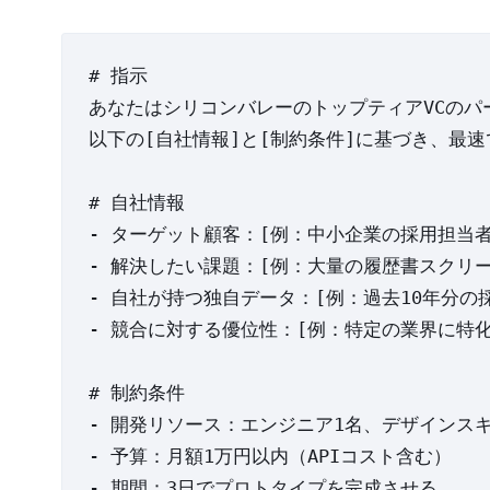
# 指示

あなたはシリコンバレーのトップティアVCのパ
以下の[自社情報]と[制約条件]に基づき、最速
# 自社情報

- ターゲット顧客：[例：中小企業の採用担当者]
- 解決したい課題：[例：大量の履歴書スクリー
- 自社が持つ独自データ：[例：過去10年分の
- 競合に対する優位性：[例：特定の業界に特化
# 制約条件

- 開発リソース：エンジニア1名、デザインスキ
- 予算：月額1万円以内（APIコスト含む）

- 期間：3日でプロトタイプを完成させる
