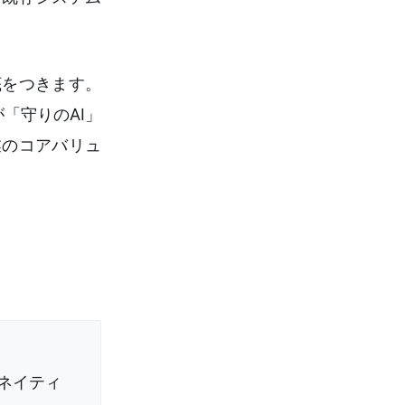
底をつきます。
「守りのAI」
業のコアバリュ
Iネイティ