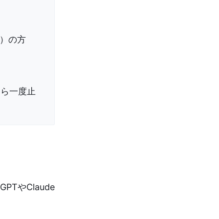
t）の方
たら一度止
TやClaude