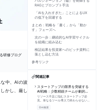
ハルシネーション（嘘）を制御する
RAGとプロンプト手法
「AIを入れすぎた」ことによるUX
の低下を回避する
まとめ：戦略を「書く」から「動か
す」フェーズへ
次の一歩：継続的なAI学習サイクル
を組織に組み込む
検証結果を投資家へのピッチ資料に
落とし込む方法
する研修プログ
参考リンク
関連記事
な中、AIの波
スタートアップの限界を突破する
。しかし、厳し
AI戦略：少数精鋭チームが劇的な
生産性を手に入れる組織変革の型
リソース不足に悩むスタートアップ必
。
見。単なるツール導入で終わらせない、
MVP思考とエージェント設計の視点を
AI推奨
取り入れた実践的なAI活用戦略と組織変