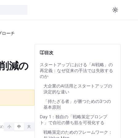
プローチ
目次
ト削減の
スタートアップにおける「AI戦略」の
再定義：なぜ従来の手法では失敗する
のか
大企業のAI活用とスタートアップの
決定的な違い
「持たざる者」が勝つための3つの
基本原則
Day 1：独自の「戦略策定プロンプ
ト」で自社の勝ち筋を可視化する
ズ:
小
中
大
戦略策定のためのフレームワーク：
AI Value Map