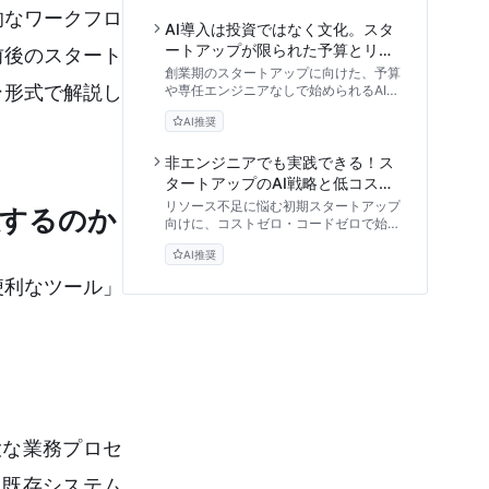
革のロードマップを解説します。
的なワークフロ
AI導入は投資ではなく文化。スタ
ートアップが限られた予算とリソ
前後のスタート
ースで競合に勝つためのAI生存戦
創業期のスタートアップに向けた、予算
ン形式で解説し
略
や専任エンジニアなしで始められるAI戦
略を提示します。高額なシステム開発を
AI推奨
避け、組織全体のリテラシーを高めるガ
イドライン策定など、今日から実践でき
るステップをお伝えします。
非エンジニアでも実践できる！ス
タートアップのAI戦略と低コスト
導入ガイド
リソース不足に悩む初期スタートアップ
敗するのか
向けに、コストゼロ・コードゼロで始め
られる実践的なAI戦略を解説。ツール選
AI推奨
定からリスク管理まで、明日から使える
業務効率化のステップを紹介します。
便利なツール」
大な業務プロセ
、既存システム