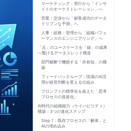
マーケティング：実行から「インサ
イトのオーケストレーション」へ
営業：交渉から「顧客成功のデータ
ドリブンな予測」へ
人事・総務：管理から「組織パフォ
ーマンスのエンジニアリング」へ
「点」のユースケースを「線」の成果
へ繋げるデータスレッド構造
部門横断で機能する「共有知」の構
築
フィードバックループ：現場のAI活
用が経営判断を変える仕組み
プロンプトの標準化を超えた「思考
プロセスの資産化」
AI時代の組織能力（ケイパビリティ）
構築：3つの進化ステップ
Step 1：既存プロセスの「解体」と
AIの埋め込み