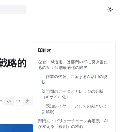
目次
戦略的
なぜ「AI活用」は部門の壁に突き当た
るのか：個別最適化の限界
「作業の代替」に留まるAI活用の現
状
部門間のデータとナレッジの分断
（AIサイロ化）
ズ:
小
中
大
「認知レイヤー」としてのAIという
新解釈
部門別・バリューチェーン再定義：AI
が変える「役割」の核心