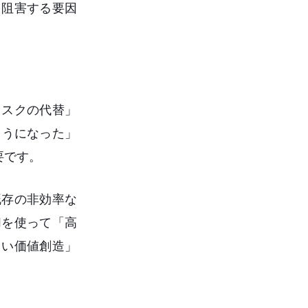
を阻害する要因
タスクの代替」
ようになった」
要です。
既存の非効率な
Iを使って「高
しい価値創造」
。