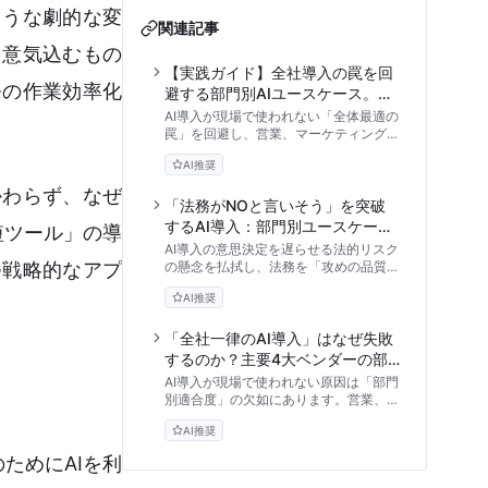
ような劇的な変
関連記事
と意気込むもの
【実践ガイド】全社導入の罠を回
発の作業効率化
避する部門別AIユースケース。現
場主導で進める3フェーズと実装
AI導入が現場で使われない「全体最適の
形態の比較評価
罠」を回避し、営業、マーケティング、
バックオフィスなど部門別に最適化され
AI推奨
たユースケースを徹底解説。現場主導で
進める3フェーズのロードマップから、
かわらず、なぜ
SaaSとAPI開発の比較検証、ハルシネ
「法務がNOと言いそう」を突破
ーション対策まで、DX推進担当者が知
するAI導入：部門別ユースケース
短ツール」の導
るべき実践的アプローチを提供します。
の法的リスク評価と攻めのガバナ
AI導入の意思決定を遅らせる法的リスク
つ戦略的なアプ
ンス構築
の懸念を払拭し、法務を「攻めの品質管
理」として再定義するアプローチを解説
AI推奨
します。営業・開発・人事など部門別の
ユースケースに潜む法的論点から、3段
階のリスク判定フレームワーク、システ
「全社一律のAI導入」はなぜ失敗
ム的なガードレール設計まで、現場の利
するのか？主要4大ベンダーの部
便性と安全性を両立させる知見を提供し
門別適合度と業務フロー別選定ア
AI導入が現場で使われない原因は「部門
ます。
プローチ
別適合度」の欠如にあります。営業、マ
ーケ、法務など部門ごとの業務フローに
AI推奨
最適なAIはどれか。主要4大ベンダーの
特性を客観的データに基づき徹底比較
ためにAIを利
し、実践的な選定基準を解説します。