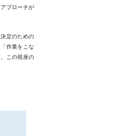
すアプローチが
思決定のための
は「作業をこな
す。この視座の