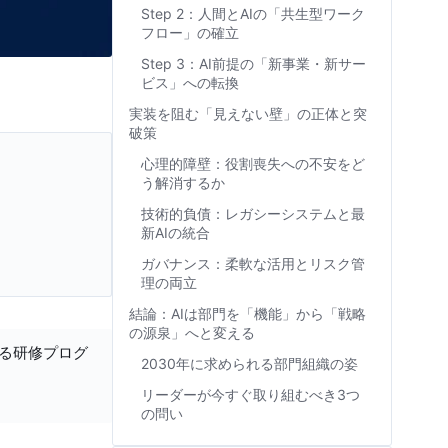
Step 2：人間とAIの「共生型ワーク
フロー」の確立
Step 3：AI前提の「新事業・新サー
ビス」への転換
実装を阻む「見えない壁」の正体と突
破策
心理的障壁：役割喪失への不安をど
う解消するか
技術的負債：レガシーシステムと最
新AIの統合
ガバナンス：柔軟な活用とリスク管
理の両立
結論：AIは部門を「機能」から「戦略
の源泉」へと変える
する研修プログ
2030年に求められる部門組織の姿
リーダーが今すぐ取り組むべき3つ
の問い