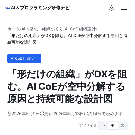
AI＆プログラミング研修ナビ
ホーム
/
AI内製化・組織づくり
/
AI CoE 組織設計
/
「形だけの組織」がDXを阻む。AI CoEが空中分解する原因と持
続可能な設計図
AI CoE 組織設計
「形だけの組織」がDXを阻
む。AI CoEが空中分解する
原因と持続可能な設計図
2026年5月9日
更新 2026年5月13日
約14分で読めます
文字サイズ:
小
中
大