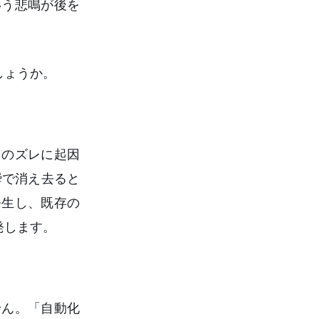
いう悲鳴が後を
しょうか。
」のズレに起因
瞬で消え去ると
発生し、既存の
発します。
せん。「自動化