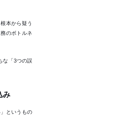
を根本から疑う
業務のボトルネ
ちな「3つの誤
込み
い」というもの