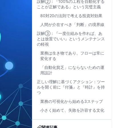
誤解②：『100%の工程を自動化する
ことが正解である』という完璧主義
80対20の法則で考える投資対効果
人間が介在すべき「判断」の境界線
誤解③：『一度仕組みを作れば、あ
とは放置でいい』というメンテナンス
の軽視
業務は生き物であり、フローは常に
変化する
「自動化貧乏」にならないための運
用設計
正しい理解に基づくアクション：ツー
ルを開く前に『付箋』と『時計』を持
つ
業務の可視化から始める3ステップ
小さく始めて、失敗を許容する文化
関連記事