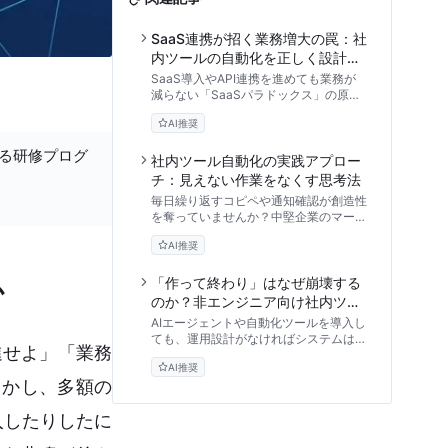
SaaS連携が招く業務増大の罠：社
内ツールの自動化を正しく設計す
る引き算の思考法
SaaS導入やAPI連携を進めても業務が
減らない「SaaSパラドックス」の原因
と解決策を解説。ツール導入前に不可欠
AI推奨
な業務プロセスの引き算、データの標準
化、マイクロ自動化など、失敗しないワ
する研修プログ
ークフロー設計の原則を提示します。
社内ツール自動化の実践アプロー
チ：見えない作業をなくす思考法
毎日繰り返すコピペや通知確認が創造性
を奪っていませんか？中堅企業のマーケ
ティング・営業推進担当者向けに、
AI推奨
iPaaS（Makeやn8n等）を活用した社
内ツール自動化の思考法とスモールスタ
ートの鉄則を専門家が解説します。
「作って終わり」はなぜ崩壊する
か
のか？非エンジニア向け社内ツー
ル自動化・持続可能ロードマップ
AIエージェントや自動化ツールを導入し
ても、運用設計がなければシステムはす
進せよ」「業務
ぐに破綻します。非エンジニアでも実践
AI推奨
できる、属人化を防ぎ、保守性を高める
しかし、多額の
ための「持続可能な自動化のロードマッ
プ」を専門家の視点から徹底解説しま
入したりしたに
す。