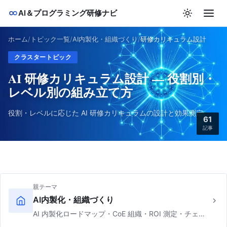
AI＆プログラミング研修ナビ
ホーム
/
トピック一覧
/
AI内製化・組織づくり
/
研修カリキュラム設計
クラスタートピック
AI 研修カリキュラム設計 — 役割別・
レベル別の組み立て方
役割・レベルに応じた AI 研修カリキュラムの設計と効果測定。
61
記事
親テーマ
AI内製化・組織づくり
AI 内製化ロードマップ・CoE 組織・ROI 測定・チェンジマネジメントなど、AI 活用組織を設計するための戦略研修。