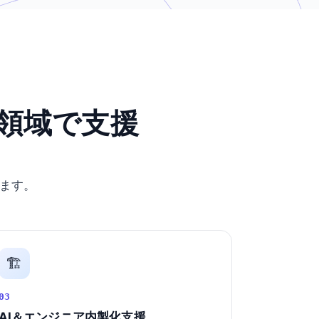
領域で支援
ます。
🏗️
03
AI＆エンジニア内製化支援