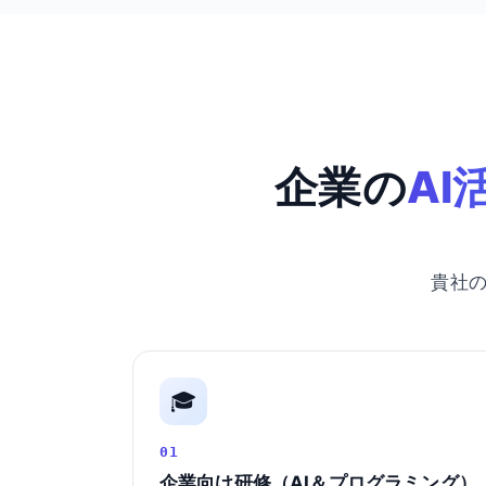
企業の
AI
貴社
🎓
01
企業向け研修（AI＆プログラミング）