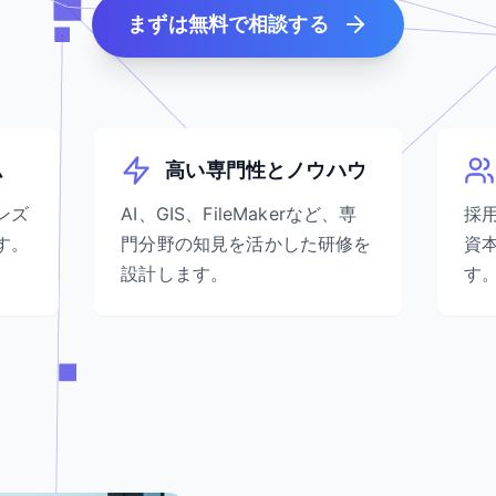
まずは無料で相談する
ム
高い専門性とノウハウ
ンズ
AI、GIS、FileMakerなど、専
採
す。
門分野の知見を活かした研修を
資
設計します。
す