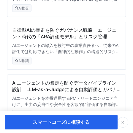
用した自動評価の仕組み、現場の失敗例、CI/CDへの統合
AI推奨
手順を技術的視点から紐解きます。
自律型AIの暴走を防ぐガバナンス戦略：エージェ
ント時代の「ARA評価モデル」とリスク管理
AIエージェントの導入を検討中の事業責任者へ。従来のAI
評価では対応できない「自律的な動作」の構造的リスク
と、組織として信頼を担保するための独自フレームワーク
AI推奨
「ARA評価モデル」を技術的視点から徹底解説します。
AIエージェントの暴走を防ぐデータパイプライン
設計：LLM-as-a-Judgeによる自動評価とガバナ
ンス構築術
AIエージェントを本番運用するPM・リードエンジニア向
けに、出力の妥当性や安全性を客観的に評価する自動評価
パイプラインの設計手法を解説。トレースログの構造化か
AI推奨
らLLM-as-a-Judgeの活用、ダッシュボードでの可視化ま
×
スマートコーズに相談する
で、エージェントを確実に制御するためのガバナンス構築
術をお届けします。