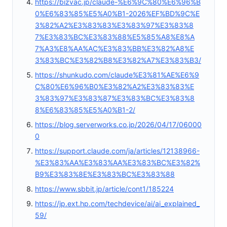
https://bizvac.jp/claude-%E6%9C%80%E6%96%B
0%E6%83%85%E5%A0%B1-2026%EF%BD%9C%E
3%82%A2%E3%83%83%E3%83%97%E3%83%8
7%E3%83%BC%E3%83%88%E5%85%A8%E8%A
7%A3%E8%AA%AC%E3%83%BB%E3%82%A8%E
3%83%BC%E3%82%B8%E3%82%A7%E3%83%B3/
https://shunkudo.com/claude%E3%81%AE%E6%9
C%80%E6%96%B0%E3%82%A2%E3%83%83%E
3%83%97%E3%83%87%E3%83%BC%E3%83%8
8%E6%83%85%E5%A0%B1-2/
https://blog.serverworks.co.jp/2026/04/17/06000
0
https://support.claude.com/ja/articles/12138966-
%E3%83%AA%E3%83%AA%E3%83%BC%E3%82%
B9%E3%83%8E%E3%83%BC%E3%83%88
https://www.sbbit.jp/article/cont1/185224
https://jp.ext.hp.com/techdevice/ai/ai_explained_
59/