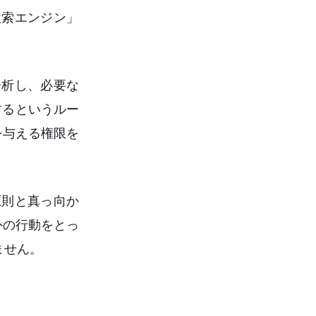
検索エンジン」
分析し、必要な
するというルー
を与える権限を
原則と真っ向か
外の行動をとっ
ません。