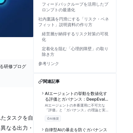
フィードバックループを活用したプ
ロンプトの最適化
社内稟議を円滑にする「リスク・ベネ
フィット」説明資料の作り方
経営層が納得するリスク対策の可視
化
定着化を阻む「心理的障壁」の取り
除き方
参考リンク
する研修プログ
関連記事
AIエージェントの挙動を数値化す
る評価とガバナンス：DeepEvalを
用いた品質管理の実践アプローチ
AIエージェントの本番運用に不可欠な
「評価」と「ガバナンス」の理論と実装
を解説。DeepEvalやLangSmithを活用
れたタスクを自
AI推奨
した自動評価の仕組み、現場の失敗例、
CI/CDへの統合手順を技術的視点から紐
も異なる出力・
解きます。
自律型AIの暴走を防ぐガバナンス