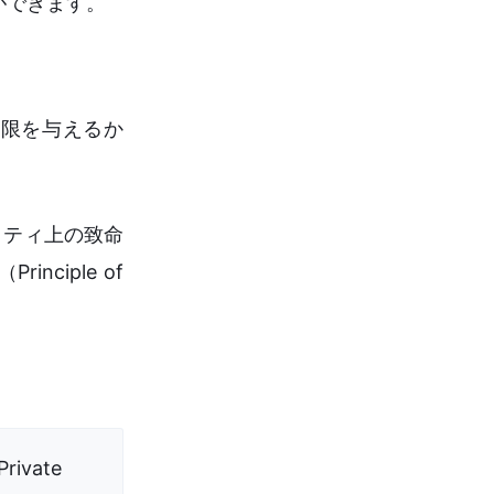
ができます。
の権限を与えるか
リティ上の致命
iple of
ivate