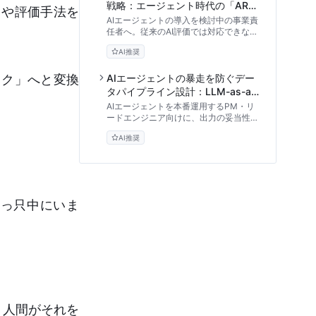
戦略：エージェント時代の「ARA
スや評価手法を
評価モデル」とリスク管理
AIエージェントの導入を検討中の事業責
任者へ。従来のAI評価では対応できない
「自律的な動作」の構造的リスクと、組
AI推奨
織として信頼を担保するための独自フレ
ームワーク「ARA評価モデル」を技術的
視点から徹底解説します。
スク」へと変換
AIエージェントの暴走を防ぐデー
タパイプライン設計：LLM-as-a-
Judgeによる自動評価とガバナン
AIエージェントを本番運用するPM・リ
ス構築術
ードエンジニア向けに、出力の妥当性や
安全性を客観的に評価する自動評価パイ
AI推奨
プラインの設計手法を解説。トレースロ
グの構造化からLLM-as-a-Judgeの活
用、ダッシュボードでの可視化まで、エ
ージェントを確実に制御するためのガバ
ナンス構築術をお届けします。
真っ只中にいま
、人間がそれを