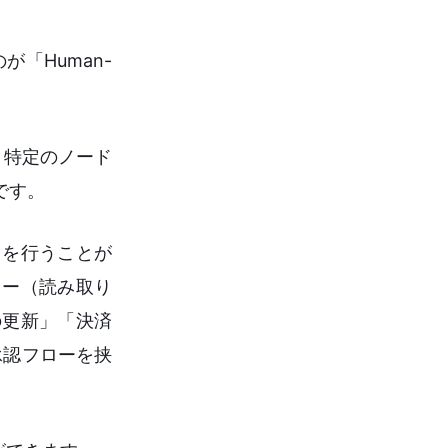
「Human-
で、特定のノード
です。
」を行うことが
リー（読み取り
の更新」「決済
承認フローを挟