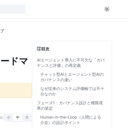
ップ
目次
ロードマ
AIエージェント導入に不可欠な「ガバ
ナンスと評価」の再定義
チャット型AIとエージェント型AIの
ガバナンスの違い
なぜ従来のシステム評価軸では不十
分なのか
フェーズ1：ガバナンス設計と権限境
界の策定
Human-in-the-Loop（人間による
ズ:
小
中
大
介在）の設計ポイント