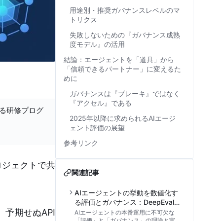
用途別・推奨ガバナンスレベルのマ
トリクス
失敗しないための『ガバナンス成熟
度モデル』の活用
結論：エージェントを「道具」から
「信頼できるパートナー」に変えるた
めに
ガバナンスは『ブレーキ』ではなく
『アクセル』である
する研修プログ
2025年以降に求められるAIエージ
ェント評価の展望
参考リンク
ロジェクトで共
関連記事
AIエージェントの挙動を数値化す
る評価とガバナンス：DeepEvalを
予期せぬAPI
用いた品質管理の実践アプローチ
AIエージェントの本番運用に不可欠な
「評価」と「ガバナンス」の理論と実装