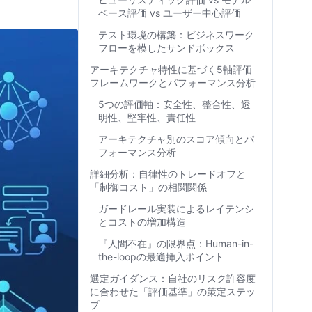
ベース評価 vs ユーザー中心評価
テスト環境の構築：ビジネスワーク
フローを模したサンドボックス
アーキテクチャ特性に基づく5軸評価
フレームワークとパフォーマンス分析
5つの評価軸：安全性、整合性、透
明性、堅牢性、責任性
アーキテクチャ別のスコア傾向とパ
フォーマンス分析
詳細分析：自律性のトレードオフと
「制御コスト」の相関関係
ガードレール実装によるレイテンシ
とコストの増加構造
『人間不在』の限界点：Human-in-
the-loopの最適挿入ポイント
選定ガイダンス：自社のリスク許容度
に合わせた「評価基準」の策定ステッ
プ