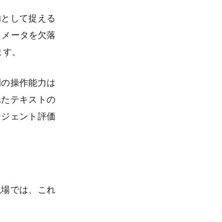
物として捉える
ラメータを欠落
ます。
側の操作能力は
れたテキストの
ージェント評価
現場では、これ