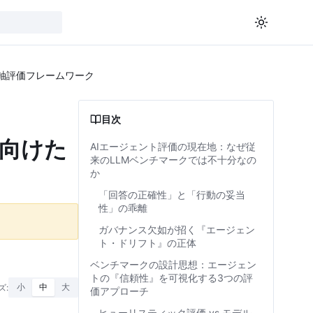
軸評価フレームワーク
目次
に向けた
AIエージェント評価の現在地：なぜ従
来のLLMベンチマークでは不十分なの
か
「回答の正確性」と「行動の妥当
性」の乖離
ガバナンス欠如が招く『エージェン
ト・ドリフト』の正体
ベンチマークの設計思想：エージェン
トの『信頼性』を可視化する3つの評
ズ:
小
中
大
価アプローチ
ヒューリスティック評価 vs モデル