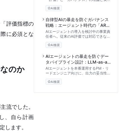
を解説。DeepEvalやLangSmithを活用
AI推奨
した自動評価の仕組み、現場の失敗例、
CI/CDへの統合手順を技術的視点から紐
解きます。
自律型AIの暴走を防ぐガバナンス
な「評価指標の
戦略：エージェント時代の「ARA
評価モデル」とリスク管理
AIエージェントの導入を検討中の事業責
る際に必須とな
任者へ。従来のAI評価では対応できない
「自律的な動作」の構造的リスクと、組
AI推奨
織として信頼を担保するための独自フレ
ームワーク「ARA評価モデル」を技術的
視点から徹底解説します。
AIエージェントの暴走を防ぐデー
タパイプライン設計：LLM-as-a-
分なのか
Judgeによる自動評価とガバナン
AIエージェントを本番運用するPM・リ
ス構築術
ードエンジニア向けに、出力の妥当性や
安全性を客観的に評価する自動評価パイ
AI推奨
プラインの設計手法を解説。トレースロ
グの構造化からLLM-as-a-Judgeの活
用、ダッシュボードでの可視化まで、エ
ージェントを確実に制御するためのガバ
ナンス構築術をお届けします。
が主流でした。
し、自ら計画
決定します。