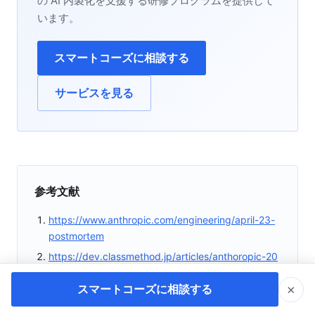
の AI 内製化を支援する研修プログラムを提供して
います。
スマートコーズに相談する
サービスを見る
参考文献
https://www.anthropic.com/engineering/april-23-
postmortem
https://dev.classmethod.jp/articles/anthoropic-20
260412/
×
スマートコーズに相談する
https://www.youtube.com/watch?v=umoAIATmPQ
o