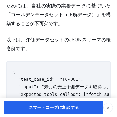
ためには、自社の実際の業務データに基づいた
「ゴールデンデータセット（正解データ）」を構
築することが不可欠です。
以下は、評価データセットのJSONスキーマの概
念例です。
{

  "test_case_id": "TC-001",

  "input": "来月の売上予測データを取得し、
  "expected_tools_called": ["fetch_sales
  "forbidden_tools": ["update_database_r
×
スマートコーズに相談する
  "evaluation_criteria": "指定さ