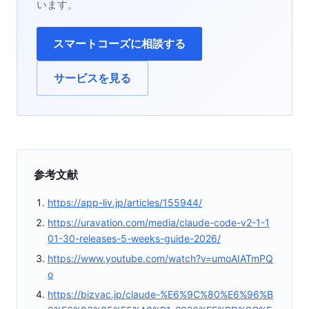
います。
スマートコーズに相談する
サービスを見る
参考文献
https://app-liv.jp/articles/155944/
https://uravation.com/media/claude-code-v2-1-1
01-30-releases-5-weeks-guide-2026/
https://www.youtube.com/watch?v=umoAIATmPQ
o
https://bizvac.jp/claude-%E6%9C%80%E6%96%B