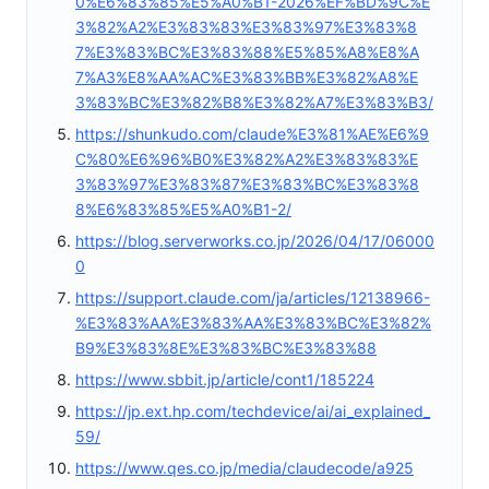
0%E6%83%85%E5%A0%B1-2026%EF%BD%9C%E
3%82%A2%E3%83%83%E3%83%97%E3%83%8
7%E3%83%BC%E3%83%88%E5%85%A8%E8%A
7%A3%E8%AA%AC%E3%83%BB%E3%82%A8%E
3%83%BC%E3%82%B8%E3%82%A7%E3%83%B3/
https://shunkudo.com/claude%E3%81%AE%E6%9
C%80%E6%96%B0%E3%82%A2%E3%83%83%E
3%83%97%E3%83%87%E3%83%BC%E3%83%8
8%E6%83%85%E5%A0%B1-2/
https://blog.serverworks.co.jp/2026/04/17/06000
0
https://support.claude.com/ja/articles/12138966-
%E3%83%AA%E3%83%AA%E3%83%BC%E3%82%
B9%E3%83%8E%E3%83%BC%E3%83%88
https://www.sbbit.jp/article/cont1/185224
https://jp.ext.hp.com/techdevice/ai/ai_explained_
59/
https://www.qes.co.jp/media/claudecode/a925