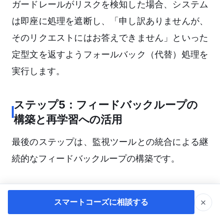
ガードレールがリスクを検知した場合、システム
は即座に処理を遮断し、「申し訳ありませんが、
そのリクエストにはお答えできません」といった
定型文を返すようフォールバック（代替）処理を
実行します。
ステップ5：フィードバックループの
構築と再学習への活用
最後のステップは、監視ツールとの統合による継
続的なフィードバックループの構築です。
評価ツールで算出されたスコア（正確性、ユーザ
×
スマートコーズに相談する
ーのGood/Bad評価など）を、Datadogや