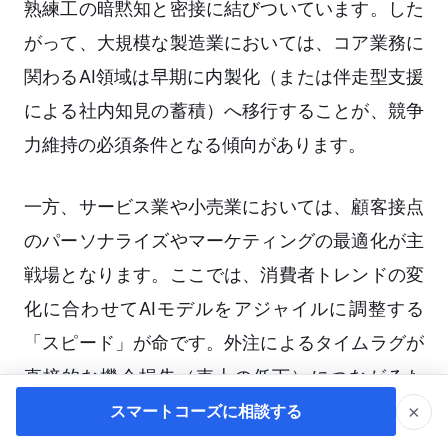
熟練工の暗黙知と密接に結びついています。した
がって、大規模な製造業においては、コア業務に
関わるAI領域は早期に内製化（または伴走型支援
による社内知見の蓄積）へ移行することが、競争
力維持の必須条件となる傾向があります。
一方、サービス業や小売業においては、顧客接点
のパーソナライズやマーケティングの最適化が主
戦場となります。ここでは、消費者トレンドの変
化に合わせてAIモデルをアジャイルに調整する
「スピード」が命です。外注によるタイムラグが
直接的な機会損失（売上の低下）につながるた
め、マーケティング部門や営業企画部門が自らAI
×
スマートコーズに相談する
ツールを駆使できる「市民開発者」の育成が、内