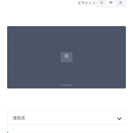
文字サイズ:
小
中
大
目次