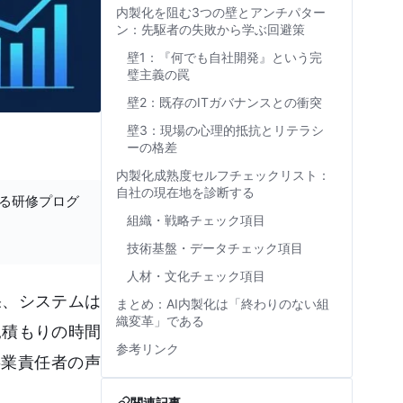
内製化を阻む3つの壁とアンチパター
ン：先駆者の失敗から学ぶ回避策
壁1：『何でも自社開発』という完
璧主義の罠
壁2：既存のITガバナンスとの衝突
壁3：現場の心理的抵抗とリテラシ
ーの格差
内製化成熟度セルフチェックリスト：
自社の現在地を診断する
する研修プログ
組織・戦略チェック項目
技術基盤・データチェック項目
人材・文化チェック項目
果、システムは
まとめ：AI内製化は「終わりのない組
織変革」である
見積もりの時間
参考リンク
事業責任者の声
関連記事