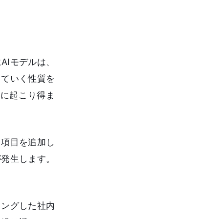
AIモデルは、
していく性質を
に起こり得ま
タ項目を追加し
が発生します。
リングした社内