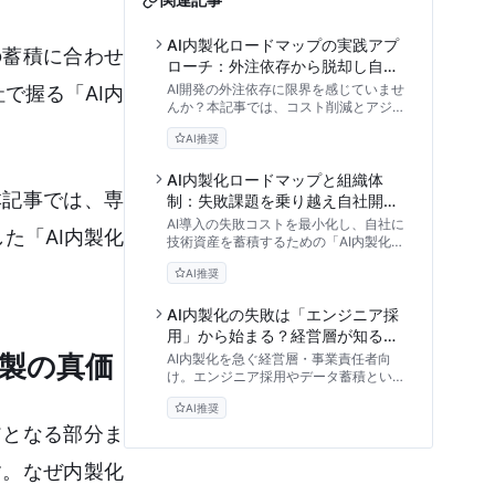
AI内製化ロードマップの実践アプ
の蓄積に合わせ
ローチ：外注依存から脱却し自走
組織を構築する5段階ワークフロ
AI開発の外注依存に限界を感じていませ
で握る「AI内
ー
んか？本記事では、コスト削減とアジリ
ティ向上を実現する「AI内製化」の5段
AI推奨
階ロードマップを徹底解説。PoCの壁を
越え、全社的な自走組織を構築するため
の実践的なワークフローとROI評価基準
AI内製化ロードマップと組織体
を提示します。
本記事では、専
制：失敗課題を乗り越え自社開発
のメリットを引き出すリスク管理
AI導入の失敗コストを最小化し、自社に
た「AI内製化
手法
技術資産を蓄積するための「AI内製化ロ
ードマップ」を徹底解説。外部依存のリ
AI推奨
スクから、作るか借りるかの判断基準、
RAGを活用した環境構築、ROIの証明方
法まで、DX推進責任者が直面する課題
AI内製化の失敗は「エンジニア採
と解決策を専門家の視点で紐解きます。
用」から始まる？経営層が知るべ
きビジネス実装のロードマップと
内製の真価
AI内製化を急ぐ経営層・事業責任者向
組織づくり
け。エンジニア採用やデータ蓄積といっ
た常識を疑い、なぜDXが失敗するのか
AI推奨
を徹底解説。技術ではなく「組織づく
り」と「ビジネス実装」に焦点を当て
アとなる部分ま
た、真に機能するAI内製化ロードマップ
を提示します。まずはデモ環境でスモー
す。なぜ内製化
ルスタートする重要性も解説。