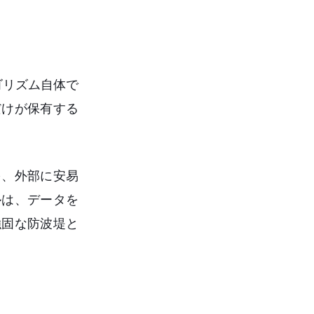
ゴリズム自体で
だけが保有する
を、外部に安易
ルは、データを
強固な防波堤と