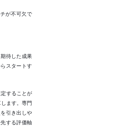
チが不可欠で
、期待した成果
からスタートす
選定することが
算します。専門
援を引き出しや
優先する評価軸