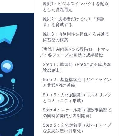
原則1：ビジネスインパクトを起点
とした課題選定
原則2：技術者だけでなく『翻訳
者』を育成する
原則3：再利用性を担保する共通技
術基盤の構築
【実践】AI内製化の5段階ロードマッ
プ：各フェーズの目標と成果指標
Step 1：準備期（PoCによる成功体
験の創出）
Step 2：基盤構築期（ガイドライン
と共通APIの整備）
Step 3：人材展開期（リスキリング
とコミュニティ形成）
Step 4：スケール期（複数事業部で
の同時多発的な内製開発）
Step 5：文化定着期（AIネイティブ
な意思決定の日常化）