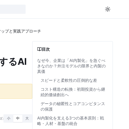
マップと実践アプローチ
目次
するAI
なぜ今、企業は「AI内製化」を急ぐべ
きなのか？外注モデルの限界と内製の
真価
スピードと柔軟性の圧倒的な差
コスト構造の転換：初期投資から継
続的価値創出へ
データの秘匿性とコアコンピタンス
の保護
AI内製化を支える3つの基本原則：戦
ズ:
小
中
大
略・人材・基盤の統合