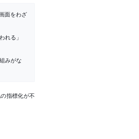
の画面をわざ
われる」
組みがな
化の指標化が不