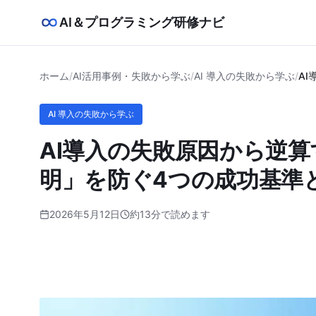
AI＆プログラミング研修ナビ
ホーム
/
AI活用事例・失敗から学ぶ
/
AI 導入の失敗から学ぶ
/
A
AI 導入の失敗から学ぶ
AI導入の失敗原因から逆
明」を防ぐ4つの成功基準と
2026年5月12日
約13分で読めます