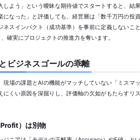
入しよう」という曖昧な期待値でスタートすると、結
楽になった」と評価しても、経営層は「数千万円の投
ジネスインパクト（成功基準）を事前に定義しないこ
り、確実にプロジェクトの推進力を奪います。
とビジネスゴールの乖離
、現場の課題とAIの機能がマッチしていない「ミスマ
えにくい原因を深掘りし、評価軸の欠如がもたらすリ
rofit）は別物
ジニアは「モデルの正解率（Accuracy）やF値」と