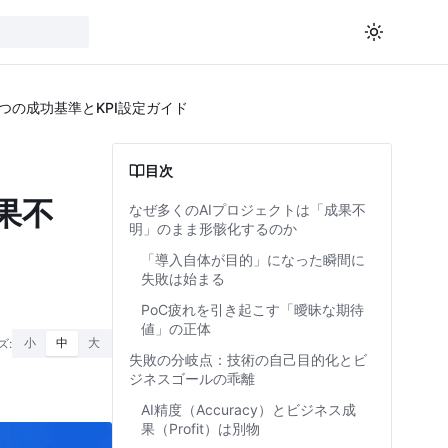
つの成功基準とKPI設定ガイド
目次
果不
なぜ多くのAIプロジェクトは「成果不
明」のまま形骸化するのか
「導入自体が目的」になった瞬間に
失敗は始まる
PoC疲れを引き起こす「曖昧な期待
値」の正体
ズ:
小
中
大
失敗の分岐点：技術の自己目的化とビ
ジネスゴールの乖離
AI精度（Accuracy）とビジネス成
果（Profit）は別物