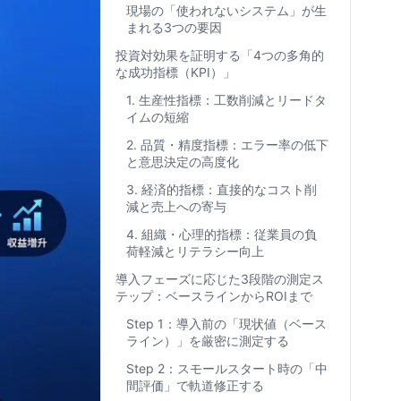
現場の「使われないシステム」が生
まれる3つの要因
投資対効果を証明する「4つの多角的
な成功指標（KPI）」
1. 生産性指標：工数削減とリードタ
イムの短縮
2. 品質・精度指標：エラー率の低下
と意思決定の高度化
3. 経済的指標：直接的なコスト削
減と売上への寄与
4. 組織・心理的指標：従業員の負
荷軽減とリテラシー向上
導入フェーズに応じた3段階の測定ス
テップ：ベースラインからROIまで
Step 1：導入前の「現状値（ベース
ライン）」を厳密に測定する
Step 2：スモールスタート時の「中
間評価」で軌道修正する