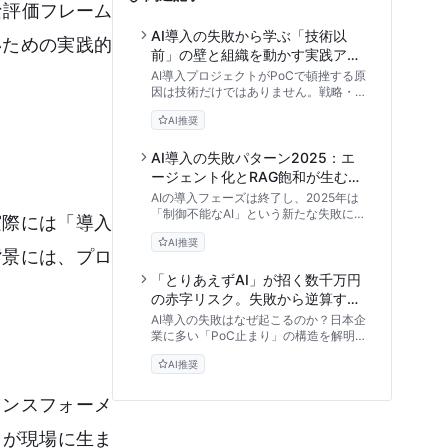
な評価フレーム
AI導入の失敗から学ぶ「技術以
いための実践的
前」の壁と組織を動かす実践アプ
ローチ
AI導入プロジェクトがPoCで頓挫する原
因は技術だけではありません。戦略・デ
ータ・組織の3つの視点から失敗のメカ
AI推奨
ニズムを紐解き、事業成長に繋げるため
の実践的な回避策と診断フレームワーク
を解説します。
AI導入の失敗パターン2025：エ
ージェント化とRAG飽和が生む次
世代リスクと回避戦略
AIの導入フェーズは終了し、2025年は
「制御不能なAI」という新たな失敗に直
実際には「導入
面する時代へ。AIエージェントの暴走、
AI推奨
RAGのデータスモッグ、シャドーAIによ
背景には、プロ
るガバナンス崩壊といった予測トレンド
を解説し、リスクを防ぐ「レジリエンス
「とりあえずAI」が招く数千万円
型AI戦略」を提唱します。
の赤字リスク。失敗から逆算する
AI投資のROI判断基準
AI導入の失敗はなぜ起こるのか？日本企
業に多い「PoC止まり」の構造を解明
し、見落としがちな隠れコストやROI計
AI推奨
算のフレームワークを解説。経営層が多
額の投資リスクを回避し、確実な成果を
得るための実践的な投資判断基準を提示
ランスフォーメ
します。
りが現場に生ま