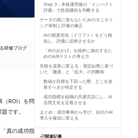
Step 3：本格運用後の「インパクト
評価」で投資継続を判断する
データの罠に落ちないためのモニタリ
ング体制と評価の修正
AIの精度劣化（ドリフト）をどう検
知し、評価に反映させるか
する研修プログ
「AIのおかげ」を純粋に抽出するた
めのA/Bテストの考え方
失敗を資産に変える：測定結果に基づ
いた「撤退」と「拡大」の判断術
数値が目標を下回った際、どこを改
善すべきか特定する
成功指標を組織の共通言語にし、AI
（ROI）を問
活用文化を定着させる
課題です。
まとめ：成功事例から学び、自社のAI
導入を確信に変える
た「真の成功指
関連記事