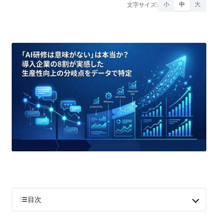
文字サイズ:
小
中
大
目次