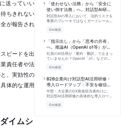
に送っていい
「使わせない法務」から「安全に
使い倒す法務」へ。対話型AI研修
を待ちきれない
が導くリーガル・デザイン
対話型AIの導入において、法的リスクを
事業のブレーキではなくガードレールに
不全が報告され
変える「リーガル・デザイン」の手法を
AI推奨
解説。法務部門が主導する研修設計や、
社内稟議を通すためのROI試算、ガイド
ラインの必須条項など、実務に直結する
「指示出し」から「思考の共有」
アプローチを提供します。
へ。推論AI（OpenAI o1等）が変
える対話型AI研修と2025年の人
にスピードを出
社員のAI活用が「要約・翻訳」で止まっ
材育成
ていませんか？OpenAI「o1」などの推
事業責任者や法
論AIの登場により、プロンプト入力のス
AI推奨
キルよりも「AIとどう考えるか」が重要
になっています。2025年に向けた新し
築と、実効性の
い対話型AI研修のカリキュラムと、組織
B2B企業向け対話型AI活用研修・
のAIリテラシーを高める実践的なステッ
、具体的な運用
導入ロードマップ：不安を確信に
プを専門家が解説します。
変える実践アプローチ
中堅・大企業のDX推進担当者向けに、
対話型AI活用研修の具体的な導入ロード
マップを解説。現場の抵抗感やセキュリ
AI推奨
ティ不安を解消し、組織全体にAIリテラ
シーを浸透させるための段階的なアプロ
ーチとリスク管理の手法を専門家の視点
ラダイムシ
から詳述します。