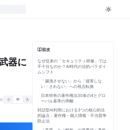
目次
武器に
なぜ従来の「セキュリティ研修」では
不十分なのか？AI時代の法的パラダイ
ムシフト
「漏洩させない」から「侵害しな
い・されない」への視点転換
日本特有の著作権法30条の4とグロ
ズ:
小
中
大
ーバル基準の乖離
対話型AI利用における3つの核心的法
的論点：著作権・個人情報・不当競争
防止法
「享受」と「解析」の境界線：著作