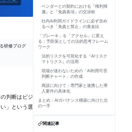
ベンダーとの契約における『権利帰
属』と『免責条項』の交渉術
社内AI利用ガイドラインに必ず含め
るべき「免責と禁止」の黄金比
「ブレーキ」を「アクセル」に変え
る：予防策としての法的思考フレーム
する研修プログ
ワーク
法的リスクを可視化する『AIリスク
マトリクス』の活用
現場が迷わないための「AI利用可否
判断チャート」の作成
商談に向けて：専門家と連携した導
入要件の具体化
この判断はビジ
まとめ：AIガバナンス構築に向けた次
の一手
ない」という選
関連記事