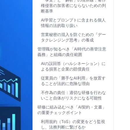
権侵害の加害者にならないための判
断基準
AI学習とプロンプトに含まれる個人
情報の法的取り扱い
営業秘密の混入を防ぐための『デー
タクレンジング思考』の養成
管理職が知るべき「AI時代の善管注意
義務」と組織の責任範囲
AIの誤回答（ハルシネーション）に
よる損害と企業の賠償責任
従業員の「勝手なAI利用」を放置す
ることが法的に危険な理由
不作為の責任：適切な研修を行わな
いこと自体がリスクになる可能性
研修に組み込むべき「AI契約・文書」
の重要チェックポイント
利用規約（ToS）の変更をどう監視
し、法務判断に繋げるか