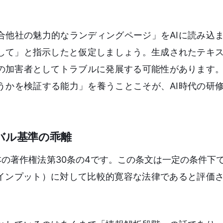
合他社の魅力的なランディングページ」をAIに読み込
して」と指示したと仮定しましょう。生成されたテキ
の加害者としてトラブルに発展する可能性があります
うかを検証する能力」を養うことこそが、AI時代の研
バル基準の乖離
本の著作権法第30条の4です。この条文は一定の条件下
（インプット）に対して比較的寛容な法律であると評価