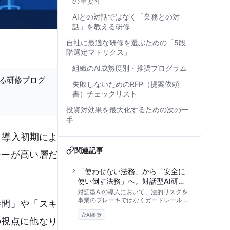
の重要性
AIとの対話ではなく「業務との対
話」を教える研修
自社に最適な研修を選ぶための「5段
階選定マトリクス」
組織のAI成熟度別・推奨プログラム
する研修プログ
失敗しないためのRFP（提案依頼
書）チェックリスト
投資対効果を最大化するための次の一
手
。導入初期によ
関連記事
シーが高い層だ
「使わせない法務」から「安全に
使い倒す法務」へ。対話型AI研修
が導くリーガル・デザイン
対話型AIの導入において、法的リスクを
事業のブレーキではなくガードレールに
時間」や「スキ
変える「リーガル・デザイン」の手法を
AI推奨
解説。法務部門が主導する研修設計や、
の視点に他なり
社内稟議を通すためのROI試算、ガイド