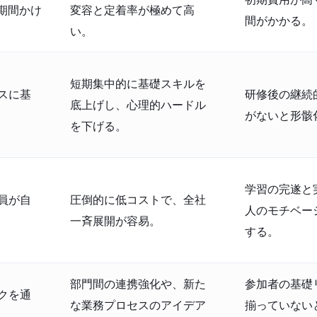
期間かけ
変容と定着率が極めて高
間がかかる。
い。
短期集中的に基礎スキルを
スに基
研修後の継続
底上げし、心理的ハードル
がないと形骸
を下げる。
学習の完遂と
員が自
圧倒的に低コストで、全社
人のモチベー
一斉展開が容易。
する。
部門間の連携強化や、新た
参加者の基礎
クを通
な業務プロセスのアイデア
揃っていない