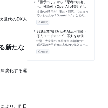
ラインの必須条項など、実務に直結する
「指示出し」から「思考の共有」
アプローチを提供します。
へ。推論AI（OpenAI o1等）が変
える対話型AI研修と2025年の人
社員のAI活用が「要約・翻訳」で止まっ
材育成
ていませんか？OpenAI「o1」などの推
次世代のDX人
論AIの登場により、プロンプト入力のス
AI推奨
キルよりも「AIとどう考えるか」が重要
になっています。2025年に向けた新し
い対話型AI研修のカリキュラムと、組織
B2B企業向け対話型AI活用研修・
のAIリテラシーを高める実践的なステッ
導入ロードマップ：不安を確信に
プを専門家が解説します。
変える実践アプローチ
中堅・大企業のDX推進担当者向けに、
対話型AI活用研修の具体的な導入ロード
る新たな
マップを解説。現場の抵抗感やセキュリ
AI推奨
ティ不安を解消し、組織全体にAIリテラ
シーを浸透させるための段階的なアプロ
ーチとリスク管理の手法を専門家の視点
から詳述します。
に陳腐化する運
更により、昨日