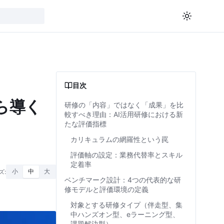
目次
ら導く
研修の「内容」ではなく「成果」を比
較すべき理由：AI活用研修における新
たな評価指標
カリキュラムの網羅性という罠
評価軸の設定：業務代替率とスキル
定着率
ズ:
小
中
大
ベンチマーク設計：4つの代表的な研
修モデルと評価環境の定義
対象とする研修タイプ（伴走型、集
中ハンズオン型、eラーニング型、
課題解決型）