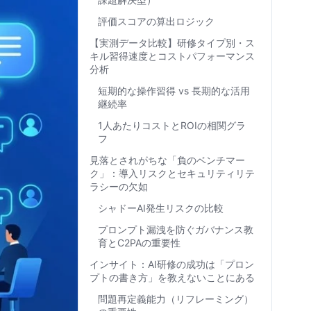
評価スコアの算出ロジック
【実測データ比較】研修タイプ別・ス
キル習得速度とコストパフォーマンス
分析
短期的な操作習得 vs 長期的な活用
継続率
1人あたりコストとROIの相関グラ
フ
見落とされがちな「負のベンチマー
ク」：導入リスクとセキュリティリテ
ラシーの欠如
シャドーAI発生リスクの比較
プロンプト漏洩を防ぐガバナンス教
育とC2PAの重要性
インサイト：AI研修の成功は「プロン
プトの書き方」を教えないことにある
問題再定義能力（リフレーミング）