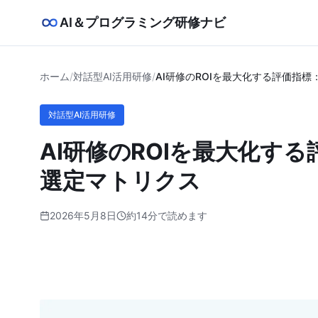
AI＆プログラミング研修ナビ
ホーム
/
対話型AI活用研修
/
AI研修のROIを最大化する評価指
対話型AI活用研修
AI研修のROIを最大化す
選定マトリクス
2026年5月8日
約14分で読めます