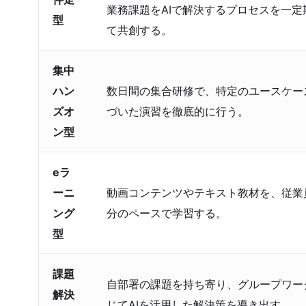
業務課題をAIで解決するプロセスを一定
型
て共創する。
集中
ハン
数日間の集合研修で、特定のユースケー
ズオ
づいた演習を徹底的に行う。
ン型
eラ
ーニ
動画コンテンツやテキスト教材を、従業
ング
分のペースで学習する。
型
課題
自部署の課題を持ち寄り、グループワー
解決
じてAIを活用した解決策を導き出す。