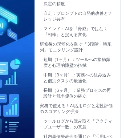
決定の精度
自走：プロンプトの自発的改善とナ
レッジ共有
マインド：AIを『脅威』ではなく
『相棒』と捉える変化
研修後の形骸化を防ぐ「3段階・時系
列」モニタリング設計
短期（1ヶ月）：ツールへの接触頻
度と心理的障壁の払拭
中期（3ヶ月）：実務への組み込み
と個別タスクの最適化
長期（6ヶ月）：業務プロセスの再
設計と競争優位の確立
実務で使える！AI活用ログと定性評価
のスコアリング手法
ツールログから読み取る「アクティ
ブユーザー数」の真意
社内事例発表会を通じた「活用レベ