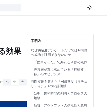
目次
る効果
なぜ満足度アンケートだけではAI研修
の成功を証明できないのか
「面白かった」で終わる研修の限界
経営層が真に求めている『行動変
容』のエビデンス
時間短縮を超えた「AI成熟度（マチュ
ズ:
小
中
大
リティ）」4つの評価軸
効率：業務時間の削減とプロセスの
短縮
品質：アウトプットの多様性と意思