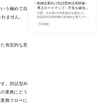
い対話型AI研修のカリキュラムと、組織
B2B企業向け対話型AI活用研修・
のAIリテラシーを高める実践的なステッ
導入ロードマップ：不安を確信に
という極めて自
プを専門家が解説します。
変える実践アプローチ
中堅・大企業のDX推進担当者向けに、
きれません。
対話型AI活用研修の具体的な導入ロード
マップを解説。現場の抵抗感やセキュリ
AI推奨
ティ不安を解消し、組織全体にAIリテラ
シーを浸透させるための段階的なアプロ
ーチとリスク管理の手法を専門家の視点
から詳述します。
った肯定的な意
。
す。対話型AI
々の業務にどう
だ業務フローに