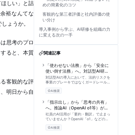
てほしい」と詰
めの簡素化のコツ
る余裕なんてな
客観的な第三者評価と社内評価の使
い分け
でしょうか。
導入事例から学ぶ、AI研修を組織の力
に変える次の一手
いは思考のプロ
とすると、本質
関連記事
「使わせない法務」から「安全に
使い倒す法務」へ。対話型AI研修
が導くリーガル・デザイン
対話型AIの導入において、法的リスクを
れる客観的な評
事業のブレーキではなくガードレールに
変える「リーガル・デザイン」の手法を
に、明日から自
AI推奨
解説。法務部門が主導する研修設計や、
社内稟議を通すためのROI試算、ガイド
ラインの必須条項など、実務に直結する
「指示出し」から「思考の共有」
アプローチを提供します。
へ。推論AI（OpenAI o1等）が変
える対話型AI研修と2025年の人
社員のAI活用が「要約・翻訳」で止まっ
材育成
ていませんか？OpenAI「o1」などの推
論AIの登場により、プロンプト入力のス
AI推奨
キルよりも「AIとどう考えるか」が重要
になっています。2025年に向けた新し