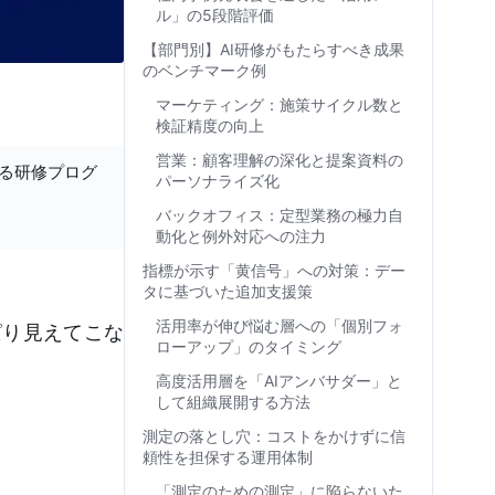
ル」の5段階評価
【部門別】AI研修がもたらすべき成果
のベンチマーク例
マーケティング：施策サイクル数と
検証精度の向上
営業：顧客理解の深化と提案資料の
する研修プログ
パーソナライズ化
バックオフィス：定型業務の極力自
動化と例外対応への注力
指標が示す「黄信号」への対策：デー
タに基づいた追加支援策
活用率が伸び悩む層への「個別フォ
ぱり見えてこな
ローアップ」のタイミング
高度活用層を「AIアンバサダー」と
して組織展開する方法
測定の落とし穴：コストをかけずに信
頼性を担保する運用体制
「測定のための測定」に陥らないた