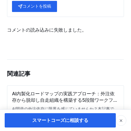
コメントを投稿
コメントの読み込みに失敗しました。
関連記事
AI内製化ロードマップの実践アプローチ：外注依
存から脱却し自走組織を構築する5段階ワークフロ
ー
AI開発の外注依存に限界を感じていませんか？本記事で
は、コスト削減とアジリティ向上を実現する「AI内製化」
×
スマートコーズに相談する
の5段階ロードマップを徹底解説。PoCの壁を越え、全社
AI推奨
的な自走組織を構築するための実践的なワークフローと