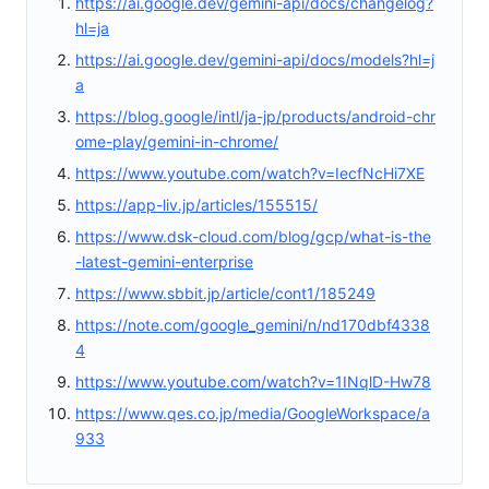
https://ai.google.dev/gemini-api/docs/changelog?
hl=ja
https://ai.google.dev/gemini-api/docs/models?hl=j
a
https://blog.google/intl/ja-jp/products/android-chr
ome-play/gemini-in-chrome/
https://www.youtube.com/watch?v=IecfNcHi7XE
https://app-liv.jp/articles/155515/
https://www.dsk-cloud.com/blog/gcp/what-is-the
-latest-gemini-enterprise
https://www.sbbit.jp/article/cont1/185249
https://note.com/google_gemini/n/nd170dbf4338
4
https://www.youtube.com/watch?v=1INqlD-Hw78
https://www.qes.co.jp/media/GoogleWorkspace/a
933