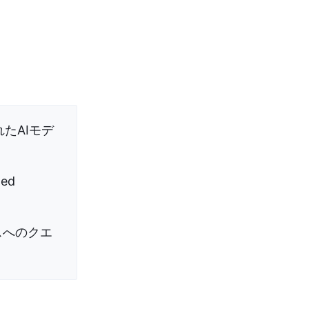
れたAIモデ
ed
スへのクエ