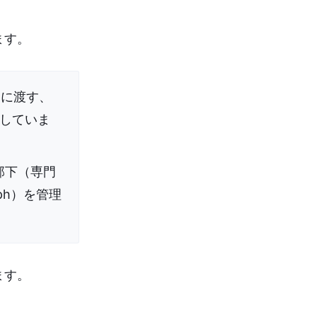
ます。
Bに渡す、
していま
部下（専門
ph）を管理
ます。