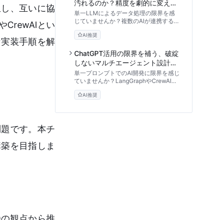
ト爆発を防ぐための評価マトリクスと段
汚れるのか？精度を劇的に変える
担し、互いに協
階的実装アプローチを解説します。
「AIチーム設計」の教科書
単一LLMによるデータ処理の限界を感
じていませんか？複数のAIが連携する
rewAIとい
「マルチエージェント・アーキテクチ
AI推奨
ャ」の設計思想から、役割定義、相互監
な実装手順を解
視による精度向上、オーケストレーショ
ン構築までを専門的視点で体系的に解説
ChatGPT活用の限界を補う、破綻
します。
しないマルチエージェント設計と
実践アプローチ
単一プロンプトでのAI開発に限界を感じ
ていませんか？LangGraphやCrewAIを
用いたマルチエージェントの設計思想か
AI推奨
ら、実務で破綻しないためのタスク分
解、コスト管理、評価手法まで、エンジ
ニア向けに体系化した実践ガイドです。
問題です。本チ
構築を目指しま
Oの観点から推