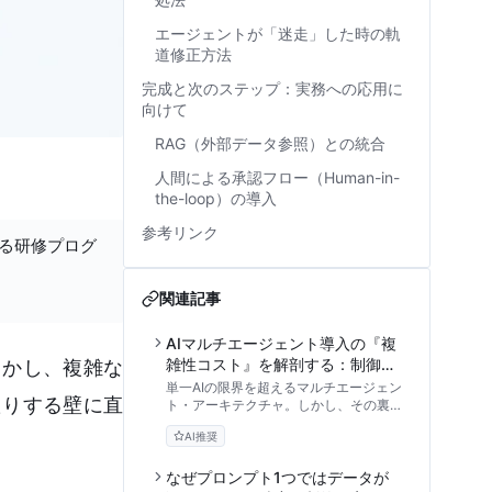
エージェントが「迷走」した時の軌
道修正方法
完成と次のステップ：実務への応用に
向けて
RAG（外部データ参照）との統合
人間による承認フロー（Human-in-
the-loop）の導入
参考リンク
する研修プログ
関連記事
AIマルチエージェント導入の『複
雑性コスト』を解剖する：制御不
しかし、複雑な
能リスクを防ぐ評価フレームワー
単一AIの限界を超えるマルチエージェン
たりする壁に直
クと実践ガイド
ト・アーキテクチャ。しかし、その裏に
は「複雑性コスト」という事業継続を脅
AI推奨
かすリスクが潜んでいます。本記事で
は、AIエージェント開発の専門家視点か
ら、連鎖的ハルシネーションやAPIコス
なぜプロンプト1つではデータが