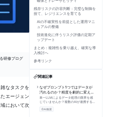
確保とトレーサビリティ
残存リスクの許容判断：完璧な制御を
捨て、レジリエンスを育てる
AIの不確実性を前提とした運用マニ
ュアルの整備
技術進化に伴うリスク評価の定期ア
ップデート
まとめ：複雑性を乗り越え、確実な導
入検討へ
する研修プログ
参考リンク
関連記事
複雑なタスクを
なぜプロンプト1つではデータが
汚れるのか？精度を劇的に変える
れたエージェン
「AIチーム設計」の教科書
単一LLMによるデータ処理の限界を感
じていませんか？複数のAIが連携する
領域において次
「マルチエージェント・アーキテクチ
AI推奨
ャ」の設計思想から、役割定義、相互監
視による精度向上、オーケストレーショ