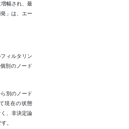
に増幅され、最
創発」は、エー
のフィルタリン
個別のノード
から別のノード
て現在の状態
なく、非決定論
です。