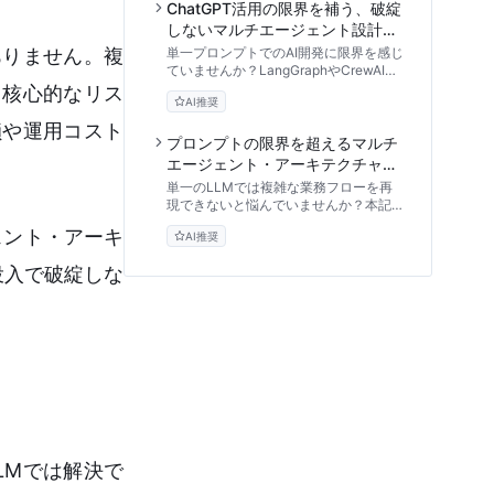
ン構築までを専門的視点で体系的に解説
ChatGPT活用の限界を補う、破綻
します。
しないマルチエージェント設計と
実践アプローチ
ありません。複
単一プロンプトでのAI開発に限界を感じ
ていませんか？LangGraphやCrewAIを
用いたマルチエージェントの設計思想か
、核心的なリス
AI推奨
ら、実務で破綻しないためのタスク分
解、コスト管理、評価手法まで、エンジ
鎖や運用コスト
ニア向けに体系化した実践ガイドです。
プロンプトの限界を超えるマルチ
エージェント・アーキテクチャ実
装：自律型AI開発チュートリアル
単一のLLMでは複雑な業務フローを再
現できないと悩んでいませんか？本記事
では、LangGraphやCrewAIの概念を取
ェント・アーキ
AI推奨
り入れたマルチエージェント・アーキテ
クチャの設計と実装手順を技術的視点か
番投入で破綻しな
ら詳細に解説します。
』
LMでは解決で