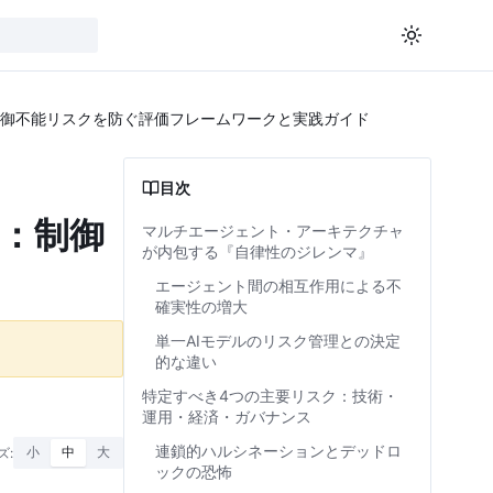
制御不能リスクを防ぐ評価フレームワークと実践ガイド
目次
る：制御
マルチエージェント・アーキテクチャ
が内包する『自律性のジレンマ』
エージェント間の相互作用による不
確実性の増大
単一AIモデルのリスク管理との決定
的な違い
特定すべき4つの主要リスク：技術・
運用・経済・ガバナンス
連鎖的ハルシネーションとデッドロ
ズ:
小
中
大
ックの恐怖