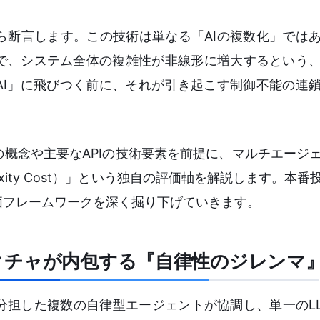
ら断言します。この技術は単なる「AIの複数化」では
で、システム全体の複雑性が非線形に増大するという
AI」に飛びつく前に、それが引き起こす制御不能の連
概念や主要なAPIの技術要素を前提に、マルチエージ
xity Cost）」という独自の評価軸を解説します。本
価フレームワークを深く掘り下げていきます。
クチャが内包する『自律性のジレンマ
分担した複数の自律型エージェントが協調し、単一のL