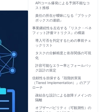
APIコール爆発による予測不能なコ
スト推移
責任の所在が曖昧になる『ブラック
ボックスの連鎖』
事業継続性を左右する『リスク・ベネ
フィット評価マトリクス』の構築
導入可否を判定するための事前チェ
ックリスト
タスクの分解精度と依存関係の可視
化
許容可能なエラー率とフォールバッ
ク設計の策定
信頼性を担保する『段階的実装
（Tiered Implementation）』のアプ
ローチ
疎結合な設計による故障ドメインの
隔離
オブザーバビリティ（可観測性）の