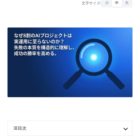
文字サイズ:
小
中
大
目次