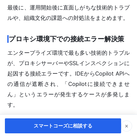
最後に、運用開始後に直面しがちな技術的トラブ
ルや、組織文化の課題への対処法をまとめます。
プロキシ環境下での接続エラー解決策
エンタープライズ環境で最も多い技術的トラブル
が、プロキシサーバーやSSLインスペクションに
起因する接続エラーです。IDEからCopilot APIへ
の通信が遮断され、「Copilotに接続できませ
ん」というエラーが発生するケースが多発しま
す。
この場合、ネットワーク管理部門と連携し、
×
スマートコーズに相談する
GitHub Copilotが使用する特定のドメイン（公式