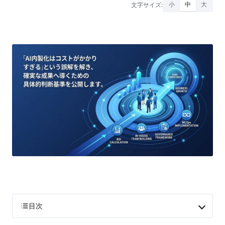
文字サイズ:
小
中
大
目次