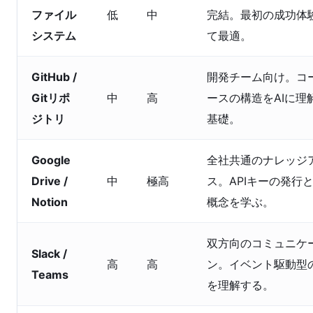
ファイル
低
中
完結。最初の成功体
システム
て最適。
GitHub /
開発チーム向け。コ
Gitリポ
中
高
ースの構造をAIに理
ジトリ
基礎。
Google
全社共通のナレッジ
Drive /
中
極高
ス。APIキーの発行
Notion
概念を学ぶ。
双方向のコミュニケ
Slack /
高
高
ン。イベント駆動型
Teams
を理解する。